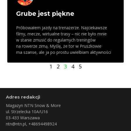
Grube jest piękne
Próbowałem jazdy na trenażerze. Najciekawsze
filmy, mecze, wirtualne trasy – nic nie było mnie
w stanie zmusić do regularnych treningów
na rowerze zimą. Myślę, że tor w Pruszkowie
ma szanse, ale ja po prostu uwielbiam aktywności
1
2
3
4
5
Adres redakcji
Magazyn NTN Snow & More
ul. Strzelecka 10A/U16
03-433 Warszawa
ntn@ntn.pl
, +48694498924