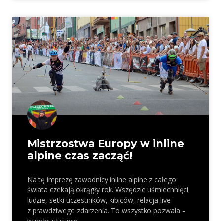
Mistrzostwa Europy w inline
alpine czas zacząć!
Na tę imprezę zawodnicy inline alpine z całego
świata czekają okrągły rok. Wszędzie uśmiechnięci
ludzie, setki uczestników, kibiców, relacja live
z prawdziwego zdarzenia. To wszystko pozwala –
w pełni słusznie –