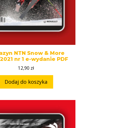
azyn NTN Snow & More
2021 nr 1 e-wydanie PDF
12,90
zł
Dodaj do koszyka