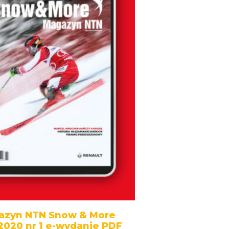
azyn NTN Snow & More
2020 nr 1 e-wydanie PDF