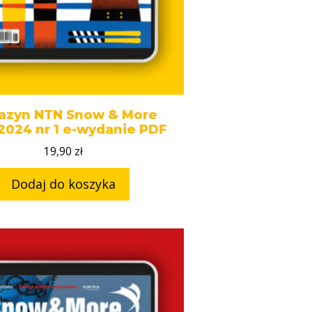
azyn NTN Snow & More
2024 nr 1 e-wydanie PDF
19,90
zł
Dodaj do koszyka