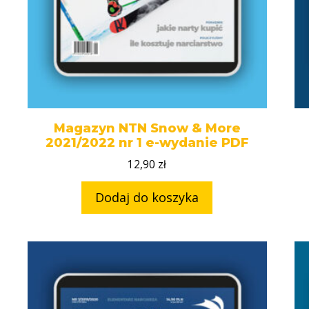
Magazyn NTN Snow & More
2021/2022 nr 1 e-wydanie PDF
12,90
zł
Dodaj do koszyka