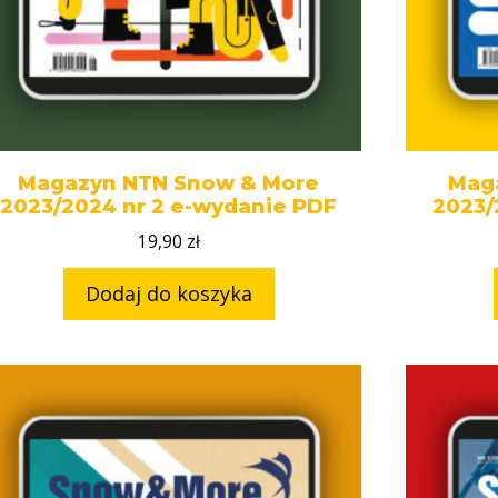
Magazyn NTN Snow & More
Mag
2023/2024 nr 2 e-wydanie PDF
2023/
19,90
zł
Dodaj do koszyka