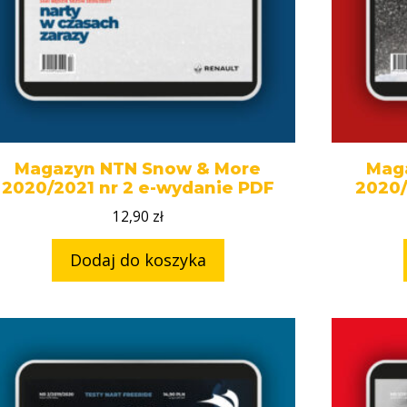
Magazyn NTN Snow & More
Mag
2020/2021 nr 2 e-wydanie PDF
2020/
12,90
zł
Dodaj do koszyka