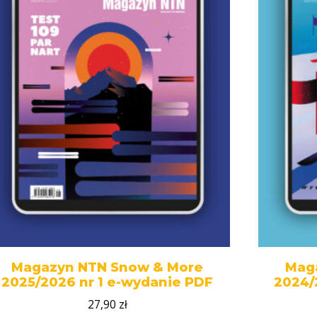
Magazyn NTN Snow & More
Mag
2025/2026 nr 1 e-wydanie PDF
2024/
27,90
zł