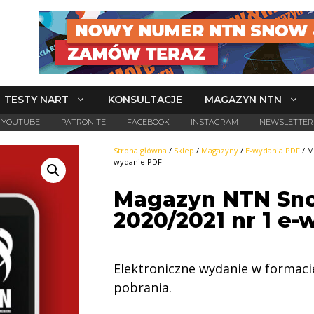
TESTY NART
KONSULTACJE
MAGAZYN NTN
YOUTUBE
PATRONITE
FACEBOOK
INSTAGRAM
NEWSLETTER
Strona główna
/
Sklep
/
Magazyny
/
E-wydania PDF
/ M
wydanie PDF
Magazyn NTN Sn
2020/2021 nr 1 e
Elektroniczne wydanie w formac
pobrania.