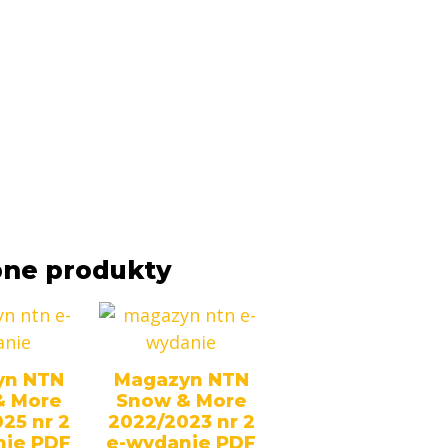
ne produkty
yn NTN
Magazyn NTN
& More
Snow & More
25 nr 2
2022/2023 nr 2
nie PDF
e-wydanie PDF