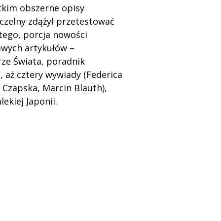
tkim obszerne opisy
aczelny zdążył przetestować
tego, porcja nowości
wych artykułów –
rze Świata, poradnik
, aż cztery wywiady (Federica
 Czapska, Marcin Blauth),
lekiej Japonii.