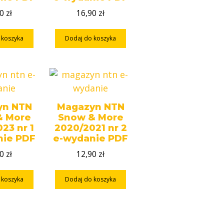
90
zł
16,90
zł
 koszyka
Dodaj do koszyka
yn NTN
Magazyn NTN
& More
Snow & More
23 nr 1
2020/2021 nr 2
nie PDF
e-wydanie PDF
90
zł
12,90
zł
 koszyka
Dodaj do koszyka