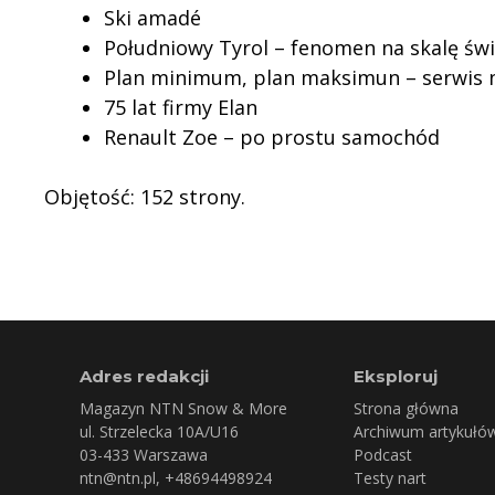
Ski amadé
Południowy Tyrol – fenomen na skalę św
Plan minimum, plan maksimun – serwis n
75 lat firmy Elan
Renault Zoe – po prostu samochód
Objętość: 152 strony.
Adres redakcji
Eksploruj
Magazyn NTN Snow & More
Strona główna
ul. Strzelecka 10A/U16
Archiwum artykułó
03-433 Warszawa
Podcast
ntn@ntn.pl
, +48694498924
Testy nart