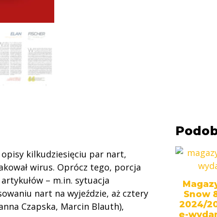
Podob
pisy kilkudziesięciu par nart,
akował wirus. Oprócz tego, porcja
rtykułów – m.in. sytuacja
Magaz
owaniu nart na wyjeździe, aż cztery
Snow 
2024/20
anna Czapska, Marcin Blauth),
e-wyda