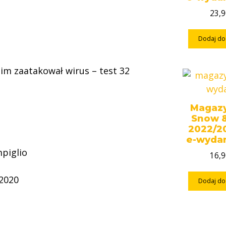
23,
Dodaj do
nim zaatakował wirus – test 32
Magaz
Snow 
2022/20
e-wyda
piglio
16,
2020
Dodaj do