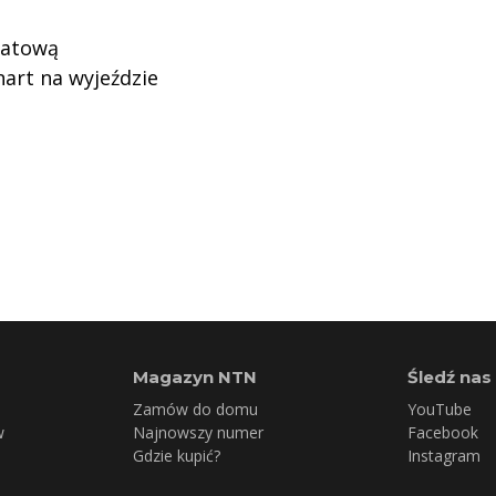
iatową
art na wyjeździe
Magazyn NTN
Śledź nas
Zamów do domu
YouTube
w
Najnowszy numer
Facebook
Gdzie kupić?
Instagram