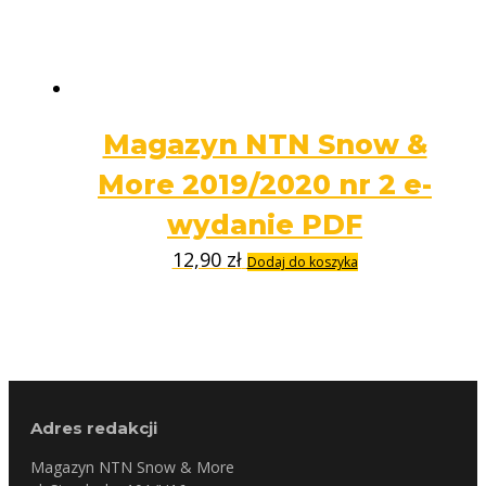
Magazyn NTN Snow &
More 2019/2020 nr 2 e-
wydanie PDF
12,90
zł
Dodaj do koszyka
Adres redakcji
Magazyn NTN Snow & More