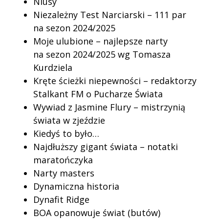
Niusy
1
Niezależny Test Narciarski – 111 par
e-
na sezon 2024/2025
wydanie
Moje ulubione – najlepsze narty
PDF
na sezon 2024/2025 wg Tomasza
Kurdziela
Kręte ścieżki niepewności – redaktorzy
Stalkant FM o Pucharze Świata
Wywiad z Jasmine Flury – mistrzynią
świata w zjeździe
Kiedyś to było…
Najdłuższy gigant świata – notatki
maratończyka
Narty masters
Dynamiczna historia
Dynafit Ridge
BOA opanowuje świat (butów)