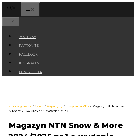
Przejdź
MENU
do
treści
MENU
YOUTUBE
PATRONITE
FACEBOOK
INSTAGRAM
NEWSLETTER
Strona główna
/
Sklep
/
Magazyny
/
E-wydania PDF
/ Magazyn NTN Snow
& More 2024/2025 nr 1 e-wydanie PDF
Magazyn NTN Snow & More