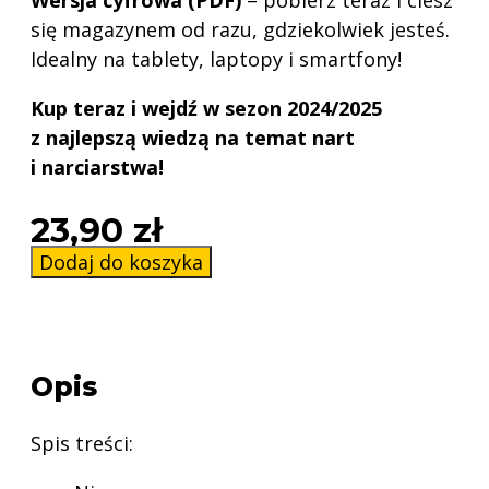
się magazynem od razu, gdziekolwiek jesteś.
Idealny na tablety, laptopy i smartfony!
Kup teraz i wejdź w sezon 2024/2025
z najlepszą wiedzą na temat nart
i narciarstwa!
23,90
zł
ilość
Dodaj do koszyka
Magazyn
NTN
Snow
&
Opis
More
2024/2025
Spis treści:
nr