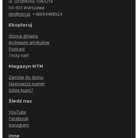
ul. Strzelecka 10A/U16
03-433 Warszawa
ntn@ntn.pl
, +48694498924
Eksploruj
Strona główna
Archiwum artykułów
Podcast
Testy nart
Magazyn NTN
Zamów do domu
Najnowszy numer
Gdzie kupić?
Śledź nas
YouTube
Facebook
Instagram
Inne