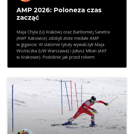
AMP 2026: Poloneza czas
zacząć
Maja Chyla (UJ Kraków) oraz Bartłomiej Sanetra
(AWF Katowice) zdobyli złote medale AMP
w gigancie. W slalomie tytuły wywalczyli Maja
Woźniczka (UW Warszawa) i Juliusz Mitan (AKF
w Krakowie). Podobnie jak przed rokiem