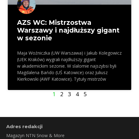
AZS WC: Mistrzostwa
Warszawy i najdłuższy gigant
w sezonie
Maja Woźniczka (UW Warszawa) i Jakub Kolegowicz
(UEK Kraków) wygrali najdłuższy gigant
w akademickim sezonie. W slalomie najszybsi byli
Magdalena Bańdo (UŚ Katowice) oraz Juliusz
Kierkowski (AWF Katowice). Tytuły mistrzów
1
2
3
4
5
Adres redakcji
Magazyn NTN Snow & More