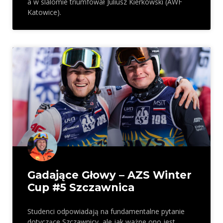
a w slalomie triumfował Juliusz Kierkowski (AWF
Katowice).
Gadające Głowy – AZS Winter
Cup #5 Szczawnica
Studenci odpowiadają na fundamentalne pytanie
dotyczące Szczawnicy, ale jak ważne ono jest,