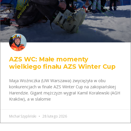
AZS WC: Małe momenty
wielkiego finału AZS Winter Cup
Maja Woźniczka (UW Warszawa) zwyciężyła w obu
konkurencjach w finale AZS Winter Cup na zakopiańskiej
Harendzie. Gigant mężczyzn wygrał Kamil Koralewski (AGH
Kraków), a w slalomie
Michał Szypliński
28 lutego 2026