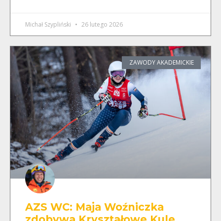
Michał Szypliński
26 lutego 2026
ZAWODY AKADEMICKIE
AZS WC: Maja Woźniczka
zdobywa Kryształowe Kule