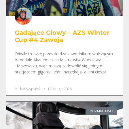
Gadające Głowy – AZS Winter
Cup #4 Zawoja
Odwilż troszkę przeszkadza zawodnikom walczącym
o medale Akademickich Mistrzostw Warszawy
i Mazowsza, więc muszą zadowolić się jednym
przejazdem giganta. Jedni narzekają, a inni cieszą
Michał Szypliński
12 lutego 2026
ROZMAITOŚCI