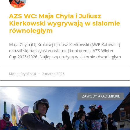
AZS WC: Maja Chyla i Juliusz
Kierkowski wygrywają w slalomie
równoległym
Maja Chyla (UJ Kraków) i Juliusz Kierkowski (AWF Katowice)
okazali się najszybsi w ostatniej konkurencji AZS Winter
Cup 2025/2026. Najlepszą drużyną w slalomie równoległym
Michał Szypliński
2 marca 2026
ZAWODY AKADEMICKIE