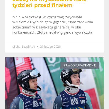
tydzień przed finałem
Maja Woźniczka (UW Warszawa) zwyciężyła
w slalomie i była druga w gigancie, czym zapewniła
sobie triumf w klasyfikacji generalnej w obu
konkurencjach. Złoty medal w gigancie wywalczyła
Michał Szypliński
21 lutego 2026
ZAWODY AKADEMICKIE