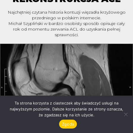
Najchętniej czytana historia kontuzji więzadła krzyżowego
przedniego w polskim internecie.
Michał Szypliński w bardzo osobisty sposób opisuje cały
rok od momentu zerwania ACL do uzyskania pełnej
sprawności.
Ta strona korzysta z ciasteczek aby świadczyć usługi na
najwyższym poziomie. Dalsze korzystanie ze strony oznacza,
że zgadzasz się na ich użycie.
Zgoda