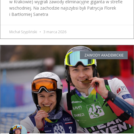
w Krakowie) wygrali zawody eliminacyjne giganta w strefie
wschodniej. Na zachodzie najszybsi byli Patrycja Florek
i Bartłomiej Sanetra
Michał Szypliński
3 marca 2026
ZAWODY AKADEMICKIE