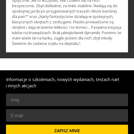
optycznie, ale to wszystko. Nie czułem się na nich
bezpiecznie. Zbyt delikatne, za mało stabilne. Nadają się do
spokojnej jazdy po przygotowanych trasach. Może bardziej
dla pań?” oraz „Narty fantastycznie działają w spokojnych,
klasycznych skrętach z ześlizgami. Płasko prowadzone są
skrętne i dają wrażenie lekkości. I to koniec… Pasywna inicjacja
łuków na krawędziach. Brak jakiejkolwiek dynamiki. Pomimo że
mam wiele lat na karku, ciągle jestem dla nich zbyt młody.
Świetne do zadania szyku na deptaku”.
Informacje o szkoleniach, nowych wydaniach, testach nart
i innych akcjach
ZAPISZ MNIE