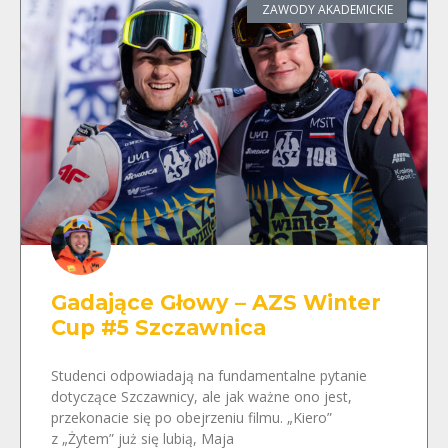
ZAWODY AKADEMICKIE
Gadające Głowy – AZS Winter
Cup #5 Szczawnica
Studenci odpowiadają na fundamentalne pytanie
dotyczące Szczawnicy, ale jak ważne ono jest,
przekonacie się po obejrzeniu filmu. „Kiero”
z „Żytem” już się lubią, Maja