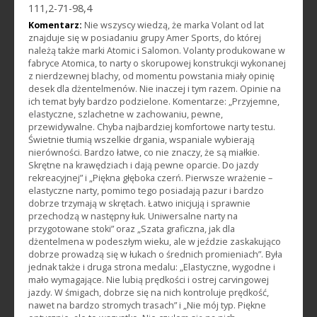
111,2-71-98,4
Komentarz:
Nie wszyscy wiedzą, że marka Volant od lat
znajduje się w posiadaniu grupy Amer Sports, do której
należą także marki Atomic i Salomon. Volanty produkowane w
fabryce Atomica, to narty o skorupowej konstrukcji wykonanej
z nierdzewnej blachy, od momentu powstania miały opinię
desek dla dżentelmenów. Nie inaczej i tym razem. Opinie na
ich temat były bardzo podzielone. Komentarze: „Przyjemne,
elastyczne, szlachetne w zachowaniu, pewne,
przewidywalne. Chyba najbardziej komfortowe narty testu.
Świetnie tłumią wszelkie drgania, wspaniale wybierają
nierówności. Bardzo łatwe, co nie znaczy, że są miałkie.
Skrętne na krawędziach i dają pewne oparcie. Do jazdy
rekreacyjnej” i „Piękna głęboka czerń. Pierwsze wrażenie –
elastyczne narty, pomimo tego posiadają pazur i bardzo
dobrze trzymają w skrętach. Łatwo inicjują i sprawnie
przechodzą w następny łuk. Uniwersalne narty na
przygotowane stoki” oraz „Szata graficzna, jak dla
dżentelmena w podeszłym wieku, ale w jeździe zaskakująco
dobrze prowadzą się w łukach o średnich promieniach”. Była
jednak także i druga strona medalu: „Elastyczne, wygodne i
mało wymagające. Nie lubią prędkości i ostrej carvingowej
jazdy. W śmigach, dobrze się na nich kontroluje prędkość,
nawet na bardzo stromych trasach” i „Nie mój typ. Piękne