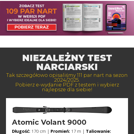
NIEZALEŻNY TEST
NARCIARSKI
Tak szczegółowo opisaliśmy 111 par nart na sezon
2024/2025.
Pobierz e-wydanie PDF z testem i wybierz
najlepsze dla siebie!
Atomic Volant 9000
Długość:
170 cm |
Promień:
17 m |
Taliowanie: