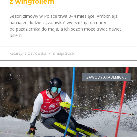
z wingfoilem
Sezon zimowy w Polsce trwa 3–4 miesiące. Ambitniejsi
narciarze, ludzie z „zajawką” wyjeżdżają na narty
od października do maja, a ich sezon może trwać nawet
osiem
Katarzyna Ostrowska
8 maja 2026
ZAWODY AKADEMICKIE