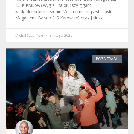
(UEK Kraków) wygrali najdłuższy gigant
w akademickim sezonie. W slalomie najszybsi byli
Magdalena Bańdo (UŚ Katowice) oraz Juliusz
Michał Szypliński
8 lutego 2026
POZA TRASĄ