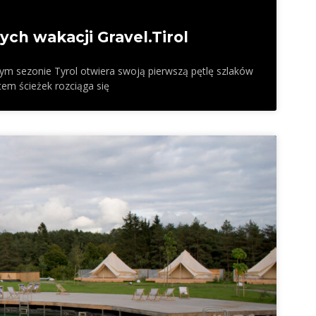
ch wakacji Gravel.Tirol
W tym sezonie Tyrol otwiera swoją pierwszą pętlę szlaków
em ścieżek rozciąga się