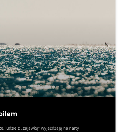
oilem
e, ludzie z „zajawką” wyjeżdżają na narty