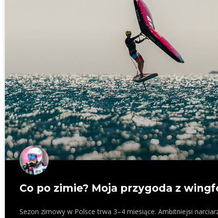
Co po zimie? Moja przygoda z wingf
Sezon zimowy w Polsce trwa 3–4 miesiące. Ambitniejsi narciarz