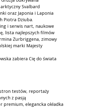
 Gruzja odkrywana
 arktyczny Svalbard
ki oraz Japonia i Laponia
h Piotra Dziuba.
ing i serwis nart, naukowe
, lista najlepszych filmów
Pirmina Zurbriggena, zimowy
olskiej marki Majesty
owska zabiera Cię do świata
tron testów, reportaży
nych z pasją
er premium, elegancka okładka