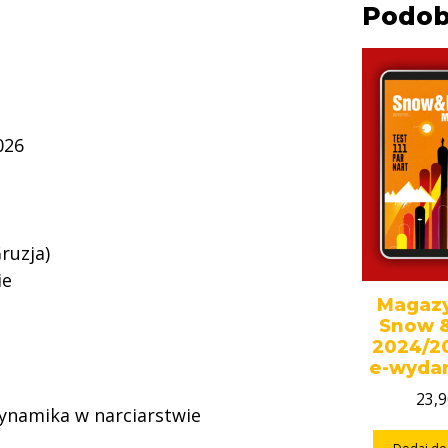
Podob
026
ruzja)
ie
Magaz
Snow 
2024/20
e-wyda
23,
dynamika w narciarstwie