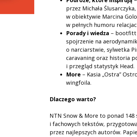
Podróże, które inspirują
–
przez Michała Ślusarczyka,
w obiektywie Marcina Golon
w pełnych humoru relacjac
Porady i wiedza
– bootfitt
spojrzenie na aerodynamikę
o narciarstwie, sylwetka 
caravaning oraz historia p
i przegląd statystyk Head.
More
– Kasia „Ostra” Ostr
wingfoila.
Dlaczego warto?
NTN Snow & More to ponad 148 s
i fachowych tekstów, przygotowa
przez najlepszych autorów. Papi