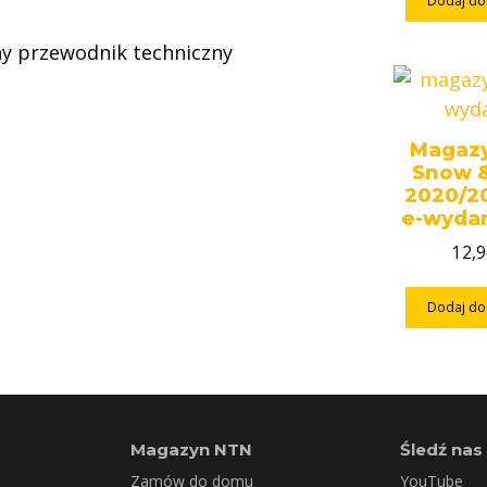
Dodaj do
y przewodnik techniczny
Magaz
Snow 
2020/20
e-wyda
12,
Dodaj do
Magazyn NTN
Śledź nas
Zamów do domu
YouTube