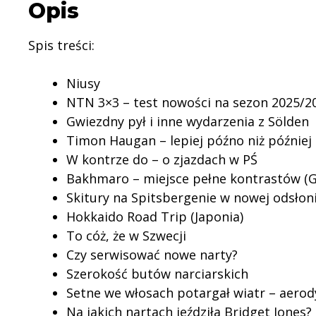
Opis
Spis treści:
Niusy
NTN 3×3 – test nowości na sezon 2025/2
Gwiezdny pył i inne wydarzenia z Sölden
Timon Haugan – lepiej późno niż później
W kontrze do – o zjazdach w PŚ
Bakhmaro – miejsce pełne kontrastów (G
Skitury na Spitsbergenie w nowej odsłon
Hokkaido Road Trip (Japonia)
To cóż, że w Szwecji
Czy serwisować nowe narty?
Szerokość butów narciarskich
Setne we włosach potargał wiatr – aero
Na jakich nartach jeździła Bridget Jones?