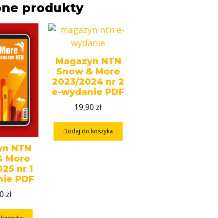
ne produkty
Magazyn NTN
Snow & More
2023/2024 nr 2
e-wydanie PDF
19,90
zł
Dodaj do koszyka
yn NTN
& More
25 nr 1
nie PDF
90
zł