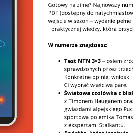
Gotowy na zimę? Najnowszy num
PDF (dostępny do natychmiastow
wejście w sezon – wydanie pełne
i praktycznej wiedzy, która przy
W numerze znajdziesz:
Test NTN 3×3
– osiem zró
sprawdzonych przez trzec
Konkretne opinie, wnioski
Ci wybrać właściwą parę.
Światowa czołówka z blis
z Timonem Hauganem oraz 
gwiazdami alpejskiego Puc
sportowa polemika Tomasz
z ekspertami Stalkantu.