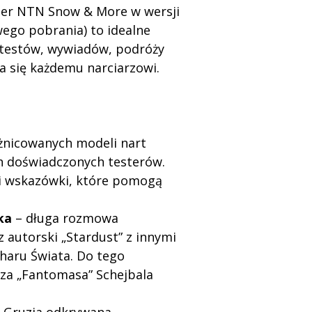
er NTN Snow & More w wersji
ego pobrania) to idealne
 testów, wywiadów, podróży
da się każdemu narciarzowi.
żnicowanych modeli nart
h doświadczonych testerów.
 i wskazówki, które pomogą
ka
– długa rozmowa
autorski „Stardust” z innymi
haru Świata. Do tego
a „Fantomasa” Schejbala