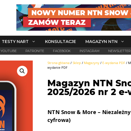
TESTY NART
KONSULTACJE
MAGAZYN NTN
YOUTUBE
PATRONITE
FACEBOOK
INSTAGRAM
NEWSLETTER
Strona główna
/
Sklep
/
Magazyny
/
E-wydania PDF
/ M
wydanie PDF
Magazyn NTN Sn
2025/2026 nr 2 e
NTN Snow & More – Niezależny 
cyfrowa)