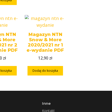
 koszyka
yn NTN
Magazyn NTN
& More
Snow & More
21 nr 2
2020/2021 nr 1
nie PDF
e-wydanie PDF
90
zł
12,90
zł
 koszyka
Dodaj do koszyka
Inne
Kontakt