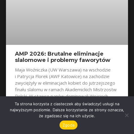
AMP 2026: Brutalne eliminacje
slalomowe i problemy faworytów
Maja Woźniczka (UW Warszawa) na wschodzie
i Patrycja Florek (AWF Katowice) na zachodzie
zwyciężyły w eliminacjach kobiet do jutrzejszego
finału slalomu w ramach Akademickich Mistrzostw
Polski. W stawce panów dominowali Wojciech
Gałuszka (AKF
Ta strona korzysta z ciasteczek aby świadczyć usługi na
najwyższym poziomie. Dalsze korzystanie ze strony oznacza,
że zgadzasz się na ich użycie.
Zgoda