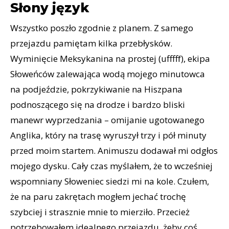
Słony język
Wszystko poszło zgodnie z planem. Z samego
przejazdu pamiętam kilka przebłysków.
Wyminięcie Meksykanina na prostej (ufffff), ekipa
Słoweńców zalewająca wodą mojego minutowca
na podjeździe, pokrzykiwanie na Hiszpana
podnoszącego się na drodze i bardzo bliski
manewr wyprzedzania – omijanie ugotowanego
Anglika, który na trasę wyruszył trzy i pół minuty
przed moim startem. Animuszu dodawał mi odgłos
mojego dysku. Cały czas myślałem, że to wcześniej
wspomniany Słoweniec siedzi mi na kole. Czułem,
że na paru zakrętach mogłem jechać trochę
szybciej i strasznie mnie to mierziło. Przecież
potrzebowałem idealnego przejazdu, żeby coś