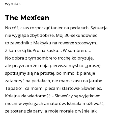
wymiar.
The Mexican
No cóż, czas rozpocząć taniec na pedałach. Sytuacja
nie wygląda zbyt dobrze. Mój 30-sekundowiec
to zawodnik z Meksyku na rowerze szosowym…
Z kamerką GoPro na kasku… W sombrero…
No dobra z tym sombrero trochę koloryzuję,
ale przyznam że moja pierwsza myśl to: „proszę
spotkajmy się na prostej, bo mimo iż planuje
zatańczyć na pedałach, nie mam czasu na Jarabe
Tapatio”. Za moimi plecami startował Słoweniec.
Kolejna zła wiadomość – Słoweńcy są wyjątkowo
mocni w wyścigach amatorów. Istniała możliwość,
że zostanę złapany, a moje morale pryśnie jak