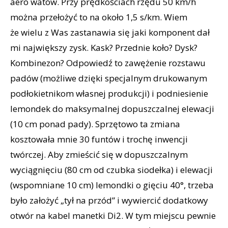
aero watów. Przy prędkościach rzędu 50 km/h
można przełożyć to na około 1,5 s/km. Wiem
że wielu z Was zastanawia się jaki komponent dał
mi największy zysk. Kask? Przednie koło? Dysk?
Kombinezon? Odpowiedź to zawężenie rozstawu
padów (możliwe dzięki specjalnym drukowanym
podłokietnikom własnej produkcji) i podniesienie
lemondek do maksymalnej dopuszczalnej elewacji
(10 cm ponad pady). Sprzętowo ta zmiana
kosztowała mnie 30 funtów i trochę inwencji
twórczej. Aby zmieścić się w dopuszczalnym
wyciągnięciu (80 cm od czubka siodełka) i elewacji
(wspomniane 10 cm) lemondki o gięciu 40°, trzeba
było założyć „tył na przód” i wywiercić dodatkowy
otwór na kabel manetki Di2. W tym miejscu pewnie