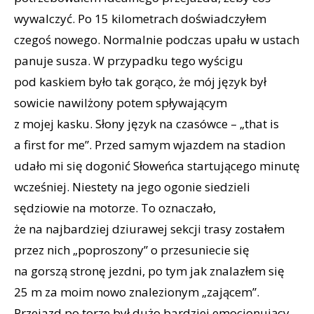
wywalczyć. Po 15 kilometrach doświadczyłem
czegoś nowego. Normalnie podczas upału w ustach
panuje susza. W przypadku tego wyścigu
pod kaskiem było tak gorąco, że mój język był
sowicie nawilżony potem spływającym
z mojej kasku. Słony język na czasówce – „that is
a first for me”. Przed samym wjazdem na stadion
udało mi się dogonić Słoweńca startującego minutę
wcześniej. Niestety na jego ogonie siedzieli
sędziowie na motorze. To oznaczało,
że na najbardziej dziurawej sekcji trasy zostałem
przez nich „poproszony” o przesuniecie się
na gorszą stronę jezdni, po tym jak znalazłem się
25 m za moim nowo znalezionym „zającem”.
Przejazd po torze był dużo bardziej emocjonujący