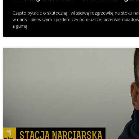
Często pytacie o skuteczną i właściwą rozgrzewkę na stoku na
w narty i pierwszym zjazdem czy po dłuższej przerwie obiadow
z gumą