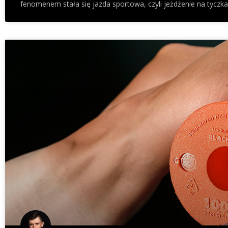
fenomenem stała się jazda sportowa, czyli jeżdżenie na tyczka