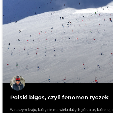
Polski bigos, czyli fenomen tyczek
W naszym kraju, który nie ma wielu dużych gór, a te, które są