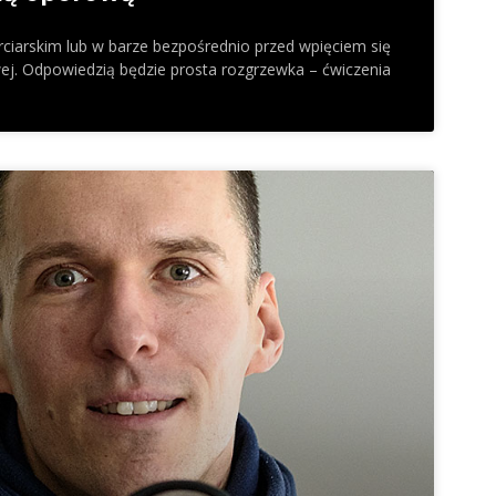
rciarskim lub w barze bezpośrednio przed wpięciem się
ej. Odpowiedzią będzie prosta rozgrzewka – ćwiczenia