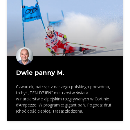
Dwie panny M.
Czwartek, patrząc z naszego polskiego podwórka,
to był „TEN DZIEŃ” mistrzostw świata
w narciarstwie alpejskim rozgrywanych w Cortinie
d’Ampezzo. W programie: gigant pań. Pogoda: drut
(choć dość ciepło). Trasa: zlodzona.