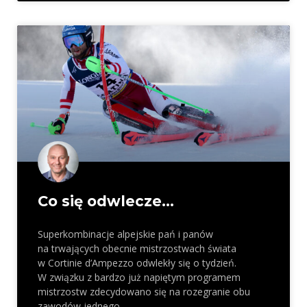
Co się odwlecze…
Superkombinacje alpejskie pań i panów
na trwających obecnie mistrzostwach świata
w Cortinie d’Ampezzo odwlekły się o tydzień.
W związku z bardzo już napiętym programem
mistrzostw zdecydowano się na rozegranie obu
zawodów jednego