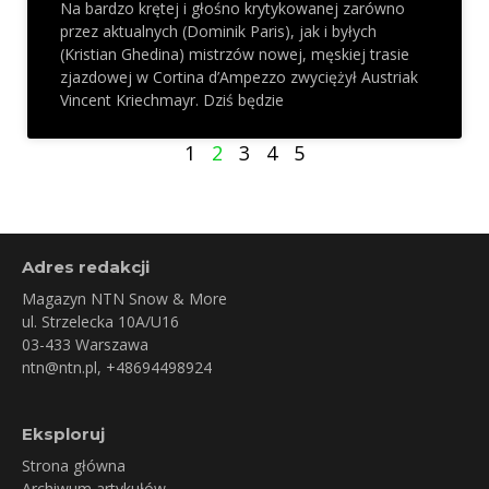
Na bardzo krętej i głośno krytykowanej zarówno
przez aktualnych (Dominik Paris), jak i byłych
(Kristian Ghedina) mistrzów nowej, męskiej trasie
zjazdowej w Cortina d’Ampezzo zwyciężył Austriak
Vincent Kriechmayr. Dziś będzie
1
2
3
4
5
Adres redakcji
Magazyn NTN Snow & More
ul. Strzelecka 10A/U16
03-433 Warszawa
ntn@ntn.pl
, +48694498924
Eksploruj
Strona główna
Archiwum artykułów