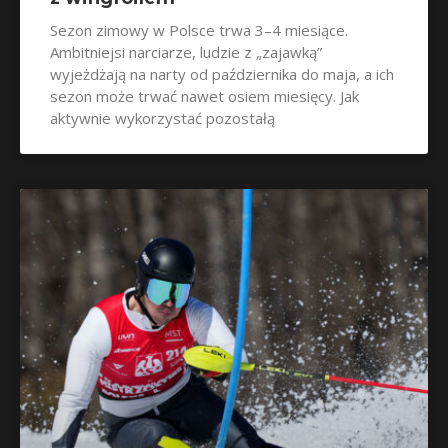
Sezon zimowy w Polsce trwa 3–4 miesiące.
Ambitniejsi narciarze, ludzie z „zajawką”
wyjeżdżają na narty od października do maja, a ich
sezon może trwać nawet osiem miesięcy. Jak
aktywnie wykorzystać pozostałą