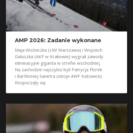
AMP 2026: Zadanie wykonane
Maja Woźniczka (UW Warszawa) i Wojciech
Gałuszka (AKF w Krakowie) wygrali zawody
eliminacyjne giganta w strefie wschodniej.
Na zachodzie najszybsi byli Patrycja Florek
i Bartłomiej Sanetra (oboje AWF Katowice).
Rozpoczęły się