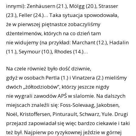
innymi): Zenhäusern (21.), Mölgg (20.), Strasser
(23.), Feller (24.)… Taka sytuacja spowodowała,
że w pierwszej piętnastce zobaczyliśmy
dżentelmenów, których na co dzień tam
nie widujemy (na przykład: Marchant (12.), Hadalin
(11.), Seymour (10.), Rhodes (14.)…
Na czele również było dość dziwnie,
gdyż w osobach Pertla (1.) i Vinatzera (2.) mieliśmy
dwóch „żółtodziobów”, którzy jeszcze nigdy
nie wygrali zawodów APŚ w slalomie. Na dalszych
miejscach znaleźli się: Foss-Solevaag, Jakobsen,
Noël, Kristoffersen, Pinturault, Schwarz, Yule. Drugi
przejazd zapowiadał się więc bardzo ciekawie i taki
też był. Najpierw po ryzykownej jeździe w górnej