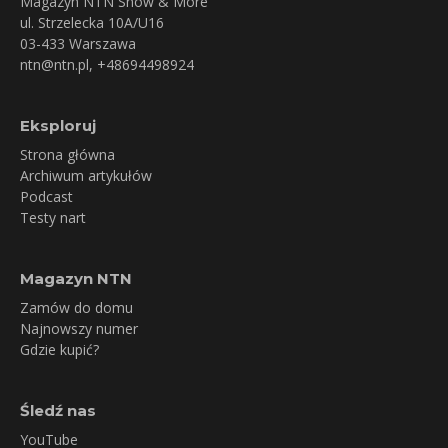
Magazyn NTN Snow & More
ul. Strzelecka 10A/U16
03-433 Warszawa
ntn@ntn.pl
, +48694498924
Eksploruj
Strona główna
Archiwum artykułów
Podcast
Testy nart
Magazyn NTN
Zamów do domu
Najnowszy numer
Gdzie kupić?
Śledź nas
YouTube