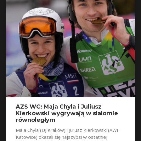
AZS WC: Maja Chyla i Juliusz
Kierkowski wygrywają w slalomie
równoległym
Maja Chyla (UJ Kraków) i Juliusz Kierkowski (AWF
Katowice) okazali się najszybsi w ostatniej