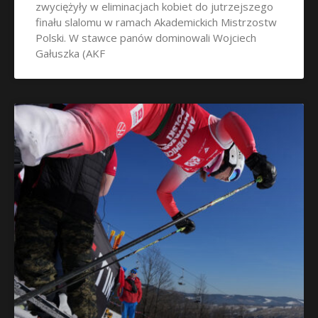
zwyciężyły w eliminacjach kobiet do jutrzejszego
finału slalomu w ramach Akademickich Mistrzostw
Polski. W stawce panów dominowali Wojciech
Gałuszka (AKF