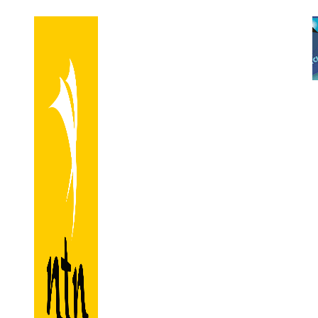
Przejdź
do
treści