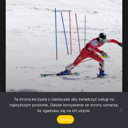
Ta strona korzysta z ciasteczek aby świadczyć usługi na
najwyższym poziomie. Dalsze korzystanie ze strony oznacza,
że zgadzasz się na ich użycie.
AMP 2026: Brutalne eliminacje
Zgoda
slalomowe i problemy faworytów