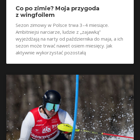
Co po zimie? Moja przygoda
z wingfoilem
Sezon zimowy w Polsce trwa 3–4 miesiące.
Ambitniejsi narciarze, ludzie z „zajawką”
wyjeżdżają na narty od października do maja, a ich
sezon może trwać nawet osiem miesięcy. Jak
aktywnie wykorzystać pozostałą