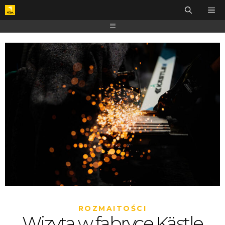
ROZMAITOŚCI
Wizyta w fabryce Kästle