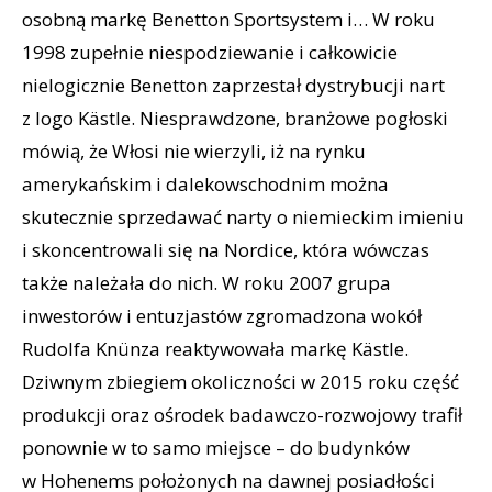
osobną markę Benetton Sportsystem i… W roku
1998 zupełnie niespodziewanie i całkowicie
nielogicznie Benetton zaprzestał dystrybucji nart
z logo Kästle. Niesprawdzone, branżowe pogłoski
mówią, że Włosi nie wierzyli, iż na rynku
amerykańskim i dalekowschodnim można
skutecznie sprzedawać narty o niemieckim imieniu
i skoncentrowali się na Nordice, która wówczas
także należała do nich. W roku 2007 grupa
inwestorów i entuzjastów zgromadzona wokół
Rudolfa Knünza reaktywowała markę Kästle.
Dziwnym zbiegiem okoliczności w 2015 roku część
produkcji oraz ośrodek badawczo-rozwojowy trafił
ponownie w to samo miejsce – do budynków
w Hohenems położonych na dawnej posiadłości