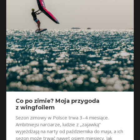
Co po zimie? Moja przygoda
z wingfoilem
Sezon zimowy w Polsce trwa 3–4 miesiące.
Ambitniejsi narciarze, ludzie z „zajawką”
wyjeżdżają na narty od października do maja, a ich
sezon może trwać nawet osiem miesięcy. Jak