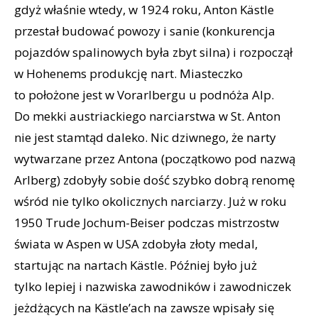
gdyż właśnie wtedy, w 1924 roku, Anton Kästle
przestał budować powozy i sanie (konkurencja
pojazdów spalinowych była zbyt silna) i rozpoczął
w Hohenems produkcję nart. Miasteczko
to położone jest w Vorarlbergu u podnóża Alp.
Do mekki austriackiego narciarstwa w St. Anton
nie jest stamtąd daleko. Nic dziwnego, że narty
wytwarzane przez Antona (początkowo pod nazwą
Arlberg) zdobyły sobie dość szybko dobrą renomę
wśród nie tylko okolicznych narciarzy. Już w roku
1950 Trude Jochum-Beiser podczas mistrzostw
świata w Aspen w USA zdobyła złoty medal,
startując na nartach Kästle. Później było już
tylko lepiej i nazwiska zawodników i zawodniczek
jeżdżących na Kästle’ach na zawsze wpisały się