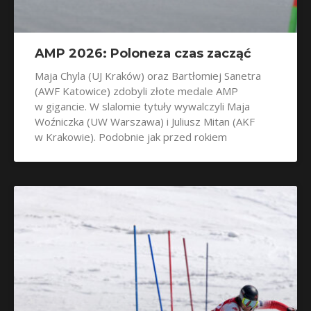
AMP 2026: Poloneza czas zacząć
Maja Chyla (UJ Kraków) oraz Bartłomiej Sanetra
(AWF Katowice) zdobyli złote medale AMP
w gigancie. W slalomie tytuły wywalczyli Maja
Woźniczka (UW Warszawa) i Juliusz Mitan (AKF
w Krakowie). Podobnie jak przed rokiem