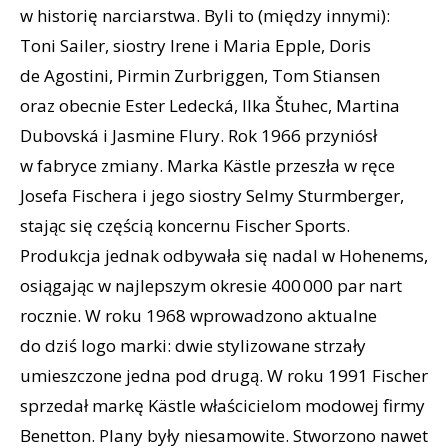
w historię narciarstwa. Byli to (między innymi):
Toni Sailer, siostry Irene i Maria Epple, Doris
de Agostini, Pirmin Zurbriggen, Tom Stiansen
oraz obecnie Ester Ledecká, Ilka Štuhec, Martina
Dubovská i Jasmine Flury. Rok 1966 przyniósł
w fabryce zmiany. Marka Kästle przeszła w ręce
Josefa Fischera i jego siostry Selmy Sturmberger,
stając się częścią koncernu Fischer Sports.
Produkcja jednak odbywała się nadal w Hohenems,
osiągając w najlepszym okresie 400 000 par nart
rocznie. W roku 1968 wprowadzono aktualne
do dziś logo marki: dwie stylizowane strzały
umieszczone jedna pod drugą. W roku 1991 Fischer
sprzedał markę Kästle właścicielom modowej firmy
Benetton. Plany były niesamowite. Stworzono nawet