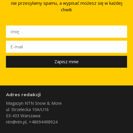
nie przesyłamy spamu, a wypisać możesz się w każdej
chwili.
Zapisz mnie
Adres redakcji
Magazyn NTN Snow & More
ul. Strzelecka 10A/U16
03-433 Warszawa
ntn@ntn.pl
, +48694498924