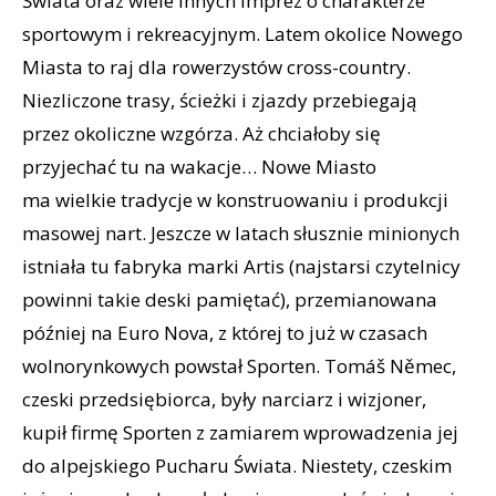
Świata oraz wiele innych imprez o charakterze
sportowym i rekreacyjnym. Latem okolice Nowego
Miasta to raj dla rowerzystów cross-country.
Niezliczone trasy, ścieżki i zjazdy przebiegają
przez okoliczne wzgórza. Aż chciałoby się
przyjechać tu na wakacje… Nowe Miasto
ma wielkie tradycje w konstruowaniu i produkcji
masowej nart. Jeszcze w latach słusznie minionych
istniała tu fabryka marki Artis (najstarsi czytelnicy
powinni takie deski pamiętać), przemianowana
później na Euro Nova, z której to już w czasach
wolnorynkowych powstał Sporten. Tomáš Němec,
czeski przedsiębiorca, były narciarz i wizjoner,
kupił firmę Sporten z zamiarem wprowadzenia jej
do alpejskiego Pucharu Świata. Niestety, czeskim