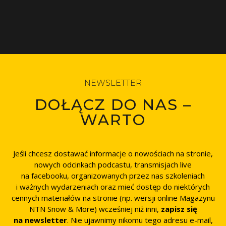
NEWSLETTER
DOŁĄCZ DO NAS –
WARTO
Jeśli chcesz dostawać informacje o nowościach na stronie,
nowych odcinkach podcastu, transmisjach live
na facebooku, organizowanych przez nas szkoleniach
i ważnych wydarzeniach oraz mieć dostęp do niektórych
cennych materiałów na stronie (np. wersji online Magazynu
NTN Snow & More) wcześniej niż inni,
zapisz się
na newsletter
. Nie ujawnimy nikomu tego adresu e-mail,