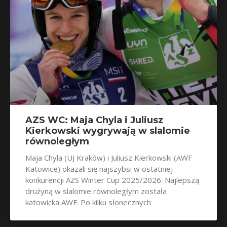
AZS WC: Maja Chyla i Juliusz
Kierkowski wygrywają w slalomie
równoległym
Maja Chyla (UJ Kraków) i Juliusz Kierkowski (AWF
Katowice) okazali się najszybsi w ostatniej
konkurencji AZS Winter Cup 2025/2026. Najlepszą
drużyną w slalomie równoległym została
katowicka AWF. Po kilku słonecznych