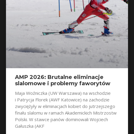
AMP 2026: Brutalne eliminacje
slalomowe i problemy faworytów
Maja Woźniczka (UW Warszawa) na wschodzie
i Patrycja Florek (AWF Katowice) na zachodzie
zwyciężyły w eliminacjach kobiet do jutrzejszego
finału slalomu w ramach Akademickich Mistrzostw
Polski. W stawce panów dominowali Wojciech
Gałuszka (AKF