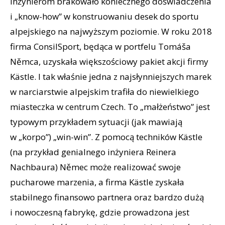
inżynierom brakowało koniecznego doświadczenia
i „know-how” w konstruowaniu desek do sportu
alpejskiego na najwyższym poziomie. W roku 2018
firma ConsilSport, będąca w portfelu Tomáša
Němca, uzyskała większościowy pakiet akcji firmy
Kästle. I tak właśnie jedna z najsłynniejszych marek
w narciarstwie alpejskim trafiła do niewielkiego
miasteczka w centrum Czech. To „małżeństwo” jest
typowym przykładem sytuacji (jak mawiają
w „korpo”) „win-win”. Z pomocą techników Kästle
(na przykład genialnego inżyniera Reinera
Nachbaura) Němec może realizować swoje
pucharowe marzenia, a firma Kästle zyskała
stabilnego finansowo partnera oraz bardzo dużą
i nowoczesną fabrykę, gdzie prowadzona jest