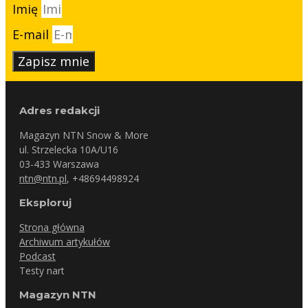
Imię
E-mail
Zapisz mnie
Adres redakcji
Magazyn NTN Snow & More
ul. Strzelecka 10A/U16
03-433 Warszawa
ntn@ntn.pl
, +48694498924
Eksploruj
Strona główna
Archiwum artykułów
Podcast
Testy nart
Magazyn NTN