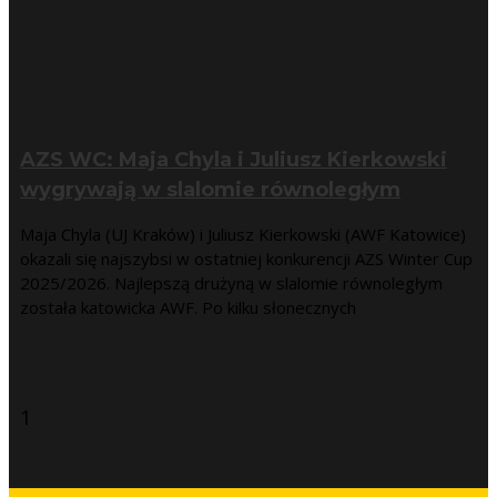
AZS WC: Maja Chyla i Juliusz Kierkowski
wygrywają w slalomie równoległym
Maja Chyla (UJ Kraków) i Juliusz Kierkowski (AWF Katowice)
okazali się najszybsi w ostatniej konkurencji AZS Winter Cup
2025/2026. Najlepszą drużyną w slalomie równoległym
została katowicka AWF. Po kilku słonecznych