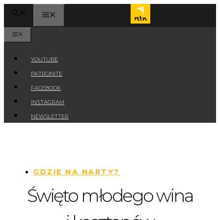
Przejdź
MENU
do
treści
MENU
YOUTUBE
PATRONITE
FACEBOOK
INSTAGRAM
NEWSLETTER
GDZIE NA NARTY?
Święto młodego wina