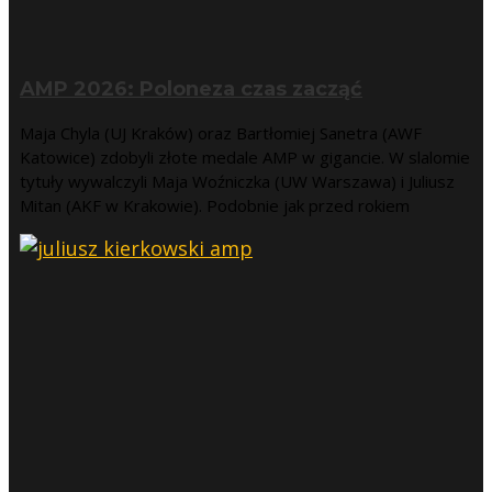
AMP 2026: Poloneza czas zacząć
Maja Chyla (UJ Kraków) oraz Bartłomiej Sanetra (AWF
Katowice) zdobyli złote medale AMP w gigancie. W slalomie
tytuły wywalczyli Maja Woźniczka (UW Warszawa) i Juliusz
Mitan (AKF w Krakowie). Podobnie jak przed rokiem