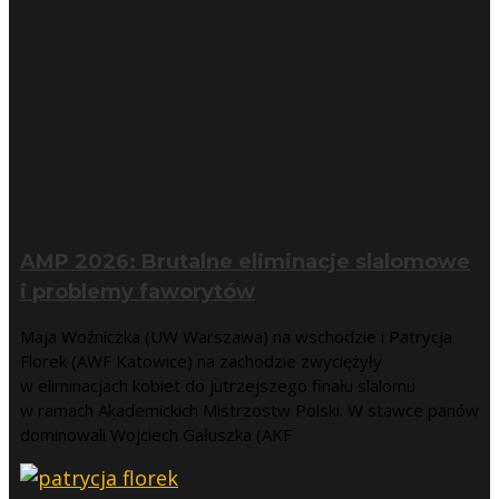
AMP 2026: Brutalne eliminacje slalomowe
i problemy faworytów
Maja Woźniczka (UW Warszawa) na wschodzie i Patrycja
Florek (AWF Katowice) na zachodzie zwyciężyły
w eliminacjach kobiet do jutrzejszego finału slalomu
w ramach Akademickich Mistrzostw Polski. W stawce panów
dominowali Wojciech Gałuszka (AKF