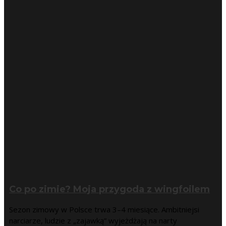
Co po zimie? Moja przygoda z wingfoilem
Sezon zimowy w Polsce trwa 3–4 miesiące. Ambitniejsi
narciarze, ludzie z „zajawką” wyjeżdżają na narty