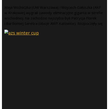
Maja Woźniczka (UW Warszawa) i Wojciech Gałuszka (AKF
w Krakowie) wygrali zawody eliminacyjne giganta w strefie
wschodniej. Na zachodzie najszybsi byli Patrycja Florek
i Bartłomiej Sanetra (oboje AWF Katowice). Rozpoczęły się