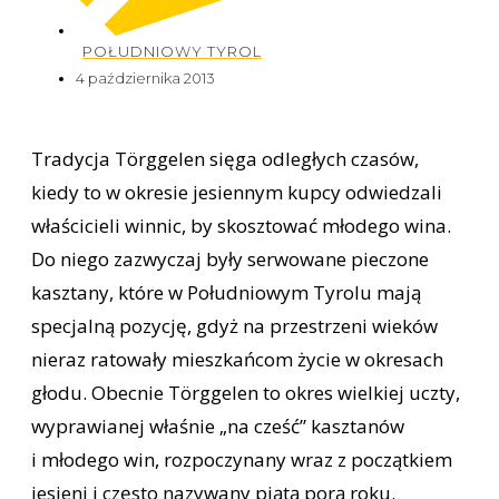
POŁUDNIOWY TYROL
4 października 2013
Tradycja Törggelen sięga odległych czasów,
kiedy to w okresie jesiennym kupcy odwiedzali
właścicieli winnic, by skosztować młodego wina.
Do niego zazwyczaj były serwowane pieczone
kasztany, które w Południowym Tyrolu mają
specjalną pozycję, gdyż na przestrzeni wieków
nieraz ratowały mieszkańcom życie w okresach
głodu. Obecnie Törggelen to okres wielkiej uczty,
wyprawianej właśnie „na cześć” kasztanów
i młodego win, rozpoczynany wraz z początkiem
jesieni i często nazywany piątą porą roku.