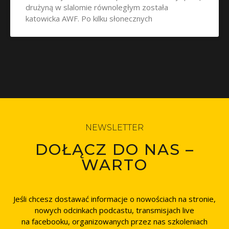
drużyną w slalomie równoległym została
katowicka AWF. Po kilku słonecznych
NEWSLETTER
DOŁĄCZ DO NAS –
WARTO
Jeśli chcesz dostawać informacje o nowościach na stronie,
nowych odcinkach podcastu, transmisjach live
na facebooku, organizowanych przez nas szkoleniach