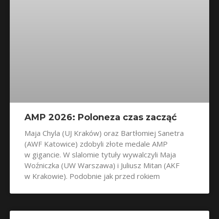
AMP 2026: Poloneza czas zacząć
Maja Chyla (UJ Kraków) oraz Bartłomiej Sanetra
(AWF Katowice) zdobyli złote medale AMP
w gigancie. W slalomie tytuły wywalczyli Maja
Woźniczka (UW Warszawa) i Juliusz Mitan (AKF
w Krakowie). Podobnie jak przed rokiem