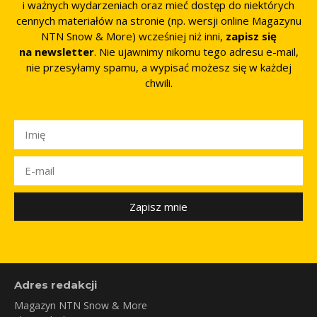
i ważnych wydarzeniach oraz mieć dostęp do niektórych
cennych materiałów na stronie (np. wersji online Magazynu
NTN Snow & More) wcześniej niż inni,
zapisz się
na newsletter
. Nie ujawnimy nikomu tego adresu e-mail,
nie przesyłamy spamu, a wypisać możesz się w każdej
chwili.
Zapisz mnie
Adres redakcji
Magazyn NTN Snow & More