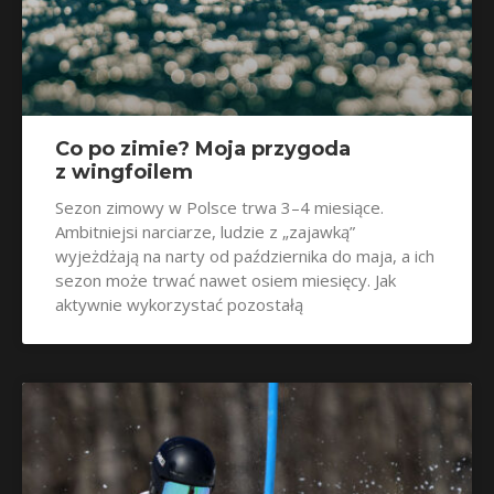
Co po zimie? Moja przygoda
z wingfoilem
Sezon zimowy w Polsce trwa 3–4 miesiące.
Ambitniejsi narciarze, ludzie z „zajawką”
wyjeżdżają na narty od października do maja, a ich
sezon może trwać nawet osiem miesięcy. Jak
aktywnie wykorzystać pozostałą