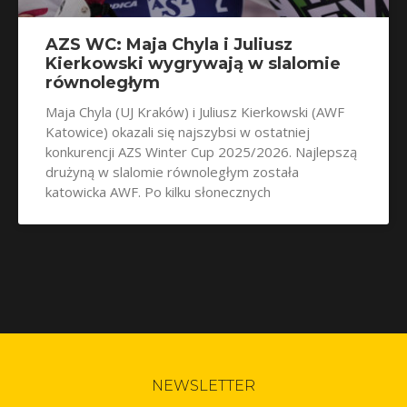
AZS WC: Maja Chyla i Juliusz
Kierkowski wygrywają w slalomie
równoległym
Maja Chyla (UJ Kraków) i Juliusz Kierkowski (AWF
Katowice) okazali się najszybsi w ostatniej
konkurencji AZS Winter Cup 2025/2026. Najlepszą
drużyną w slalomie równoległym została
katowicka AWF. Po kilku słonecznych
NEWSLETTER