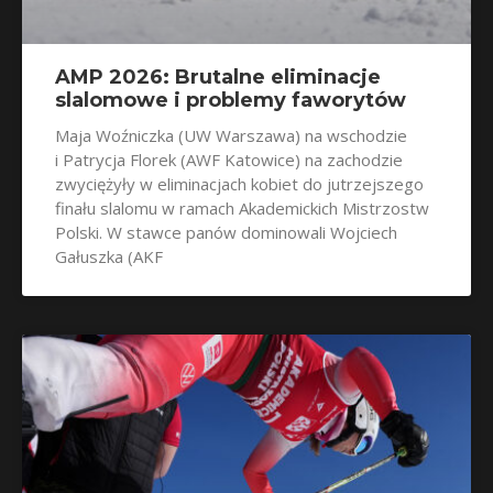
AMP 2026: Brutalne eliminacje
slalomowe i problemy faworytów
Maja Woźniczka (UW Warszawa) na wschodzie
i Patrycja Florek (AWF Katowice) na zachodzie
zwyciężyły w eliminacjach kobiet do jutrzejszego
finału slalomu w ramach Akademickich Mistrzostw
Polski. W stawce panów dominowali Wojciech
Gałuszka (AKF