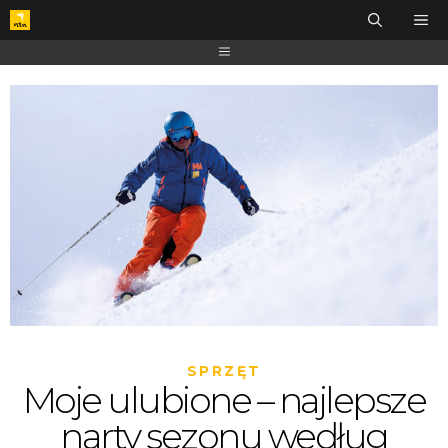
SPRZĘT
Moje ulubione – najlepsze
narty sezonu według