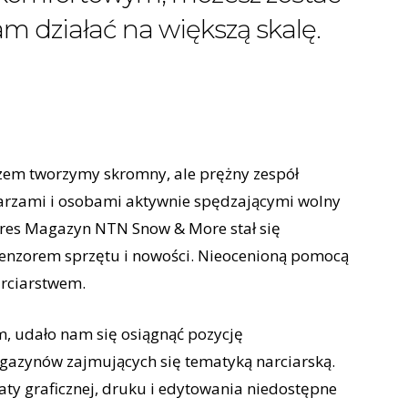
am działać na większą skalę.
 Razem tworzymy skromny, ale prężny zespół
iarzami i osobami aktywnie spędzającymi wolny
okres Magazyn NTN Snow & More stał się
enzorem sprzętu i nowości. Nieocenioną pomocą
arciarstwem.
, udało nam się osiągnąć pozycję
agazynów zajmujących się tematyką narciarską.
aty graficznej, druku i edytowania niedostępne