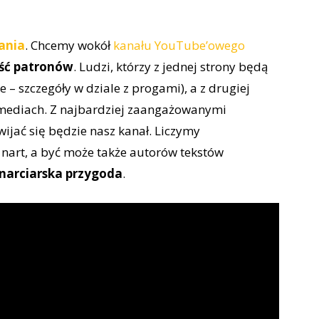
ania
. Chcemy wokół
kanału YouTube’owego
ść patronów
. Ludzi, którzy z jednej strony będą
– szczegóły w dziale z progami), a z drugiej
mediach. Z najbardziej zaangażowanymi
jać się będzie nasz kanał. Liczymy
nart, a być może także autorów tekstów
narciarska przygoda
.