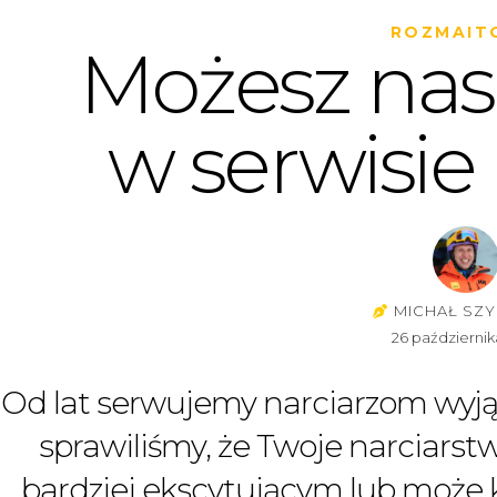
ROZMAIT
Możesz nas
w serwisie
MICHAŁ SZY
26 październik
Od lat serwujemy narciarzom wyjąt
sprawiliśmy, że Twoje narciarstw
bardziej ekscytującym lub może