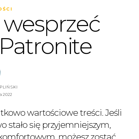
OŚCI
 wesprzeć
 Patronite
PLIŃSKI
a 2022
kowo wartościowe treści. Jeśli
o stało się przyjemniejszym,
 komfortowym, możesz zostać