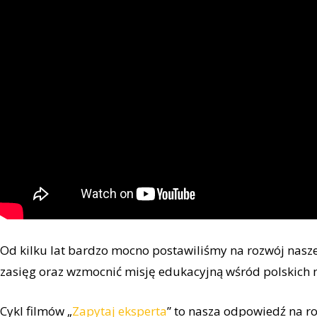
Od kilku lat bardzo mocno postawiliśmy na rozwój nasz
zasięg oraz wzmocnić misję edukacyjną wśród polskich n
Cykl filmów „
Zapytaj eksperta
” to nasza odpowiedź na 