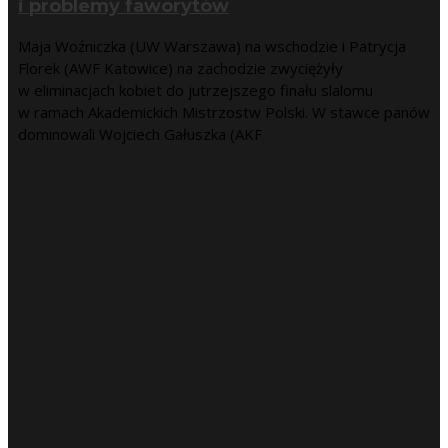
i problemy faworytów
Maja Woźniczka (UW Warszawa) na wschodzie i Patrycja
Florek (AWF Katowice) na zachodzie zwyciężyły
w eliminacjach kobiet do jutrzejszego finału slalomu
w ramach Akademickich Mistrzostw Polski. W stawce panów
dominowali Wojciech Gałuszka (AKF