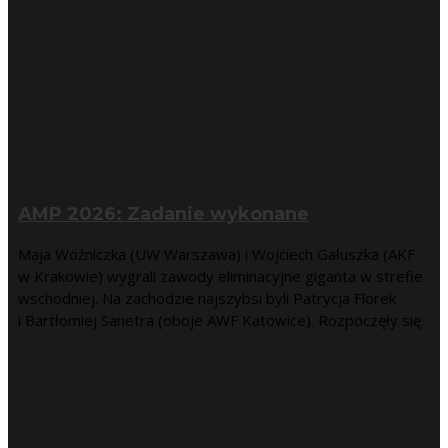
AMP 2026: Zadanie wykonane
Maja Woźniczka (UW Warszawa) i Wojciech Gałuszka (AKF
w Krakowie) wygrali zawody eliminacyjne giganta w strefie
wschodniej. Na zachodzie najszybsi byli Patrycja Florek
i Bartłomiej Sanetra (oboje AWF Katowice). Rozpoczęły się