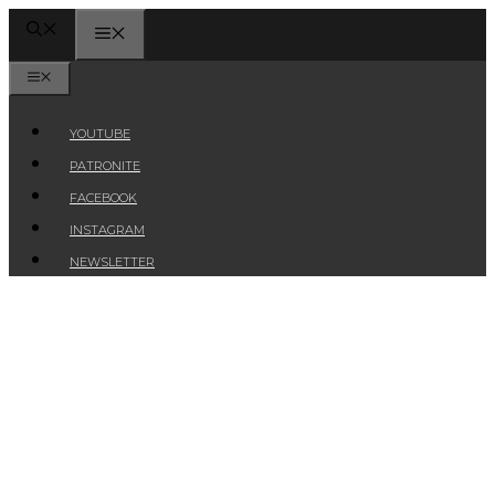
Przejdź
MENU
do
treści
MENU
YOUTUBE
PATRONITE
FACEBOOK
INSTAGRAM
NEWSLETTER