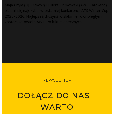
Maja Chyla (UJ Kraków) i Juliusz Kierkowski (AWF Katowice)
okazali się najszybsi w ostatniej konkurencji AZS Winter Cup
2025/2026. Najlepszą drużyną w slalomie równoległym
została katowicka AWF. Po kilku słonecznych
NEWSLETTER
DOŁĄCZ DO NAS –
WARTO