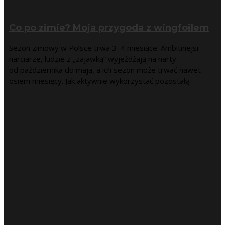
Co po zimie? Moja przygoda z wingfoilem
Sezon zimowy w Polsce trwa 3–4 miesiące. Ambitniejsi
narciarze, ludzie z „zajawką” wyjeżdżają na narty
od października do maja, a ich sezon może trwać nawet
osiem miesięcy. Jak aktywnie wykorzystać pozostałą