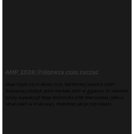
AMP 2026: Poloneza czas zacząć
Maja Chyla (UJ Kraków) oraz Bartłomiej Sanetra (AWF
Katowice) zdobyli złote medale AMP w gigancie. W slalomie
tytuły wywalczyli Maja Woźniczka (UW Warszawa) i Juliusz
Mitan (AKF w Krakowie). Podobnie jak przed rokiem