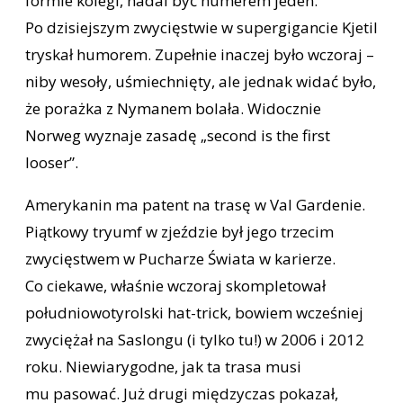
formie kolegi, nadal być numerem jeden.
Po dzisiejszym zwycięstwie w supergigancie Kjetil
tryskał humorem. Zupełnie inaczej było wczoraj –
niby wesoły, uśmiechnięty, ale jednak widać było,
że porażka z Nymanem bolała. Widocznie
Norweg wyznaje zasadę „second is the first
looser”.
Amerykanin ma patent na trasę w Val Gardenie.
Piątkowy tryumf w zjeździe był jego trzecim
zwycięstwem w Pucharze Świata w karierze.
Co ciekawe, właśnie wczoraj skompletował
południowotyrolski hat-trick, bowiem wcześniej
zwyciężał na Saslongu (i tylko tu!) w 2006 i 2012
roku. Niewiarygodne, jak ta trasa musi
mu pasować. Już drugi międzyczas pokazał,