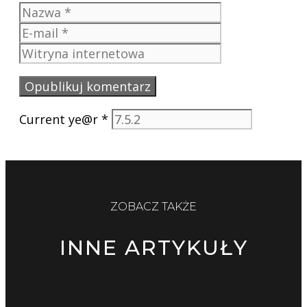
Nazwa
E-
mail
Witryna
internetowa
Current ye@r
*
ZOBACZ TAKŻE
INNE ARTYKUŁY