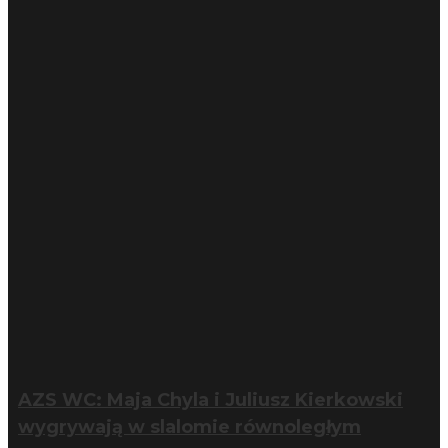
AZS WC: Maja Chyla i Juliusz Kierkowski
wygrywają w slalomie równoległym