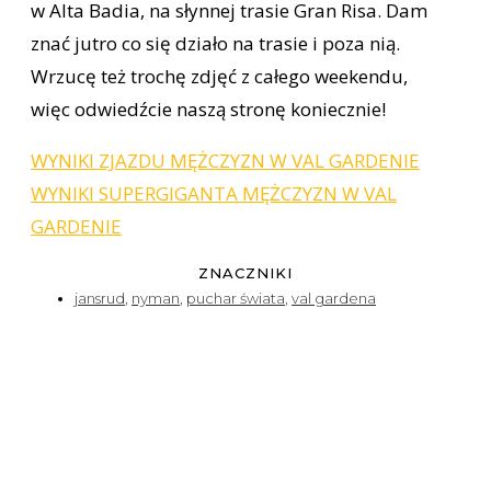
w Alta Badia, na słynnej trasie Gran Risa. Dam
znać jutro co się działo na trasie i poza nią.
Wrzucę też trochę zdjęć z całego weekendu,
więc odwiedźcie naszą stronę koniecznie!
WYNIKI ZJAZDU MĘŻCZYZN W VAL GARDENIE
WYNIKI SUPERGIGANTA MĘŻCZYZN W VAL
GARDENIE
ZNACZNIKI
jansrud
,
nyman
,
puchar świata
,
val gardena