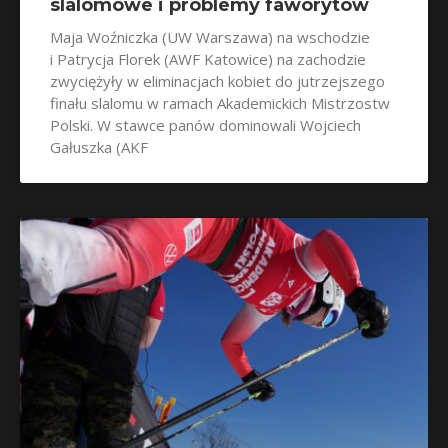
slalomowe i problemy faworytów
Maja Woźniczka (UW Warszawa) na wschodzie
i Patrycja Florek (AWF Katowice) na zachodzie
zwyciężyły w eliminacjach kobiet do jutrzejszego
finału slalomu w ramach Akademickich Mistrzostw
Polski. W stawce panów dominowali Wojciech
Gałuszka (AKF