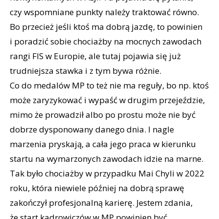
czy wspomniane punkty należy traktować równo.
Bo przecież jeśli ktoś ma dobrą jazdę, to powinien
i poradzić sobie chociażby na mocnych zawodach
rangi FIS w Europie, ale tutaj pojawia się już
trudniejsza stawka i z tym bywa różnie.
Co do medalów MP to też nie ma reguły, bo np. ktoś
może zaryzykować i wypaść w drugim przejeździe,
mimo że prowadził albo po prostu może nie być
dobrze dysponowany danego dnia. I nagle
marzenia pryskają, a cała jego praca w kierunku
startu na wymarzonych zawodach idzie na marne.
Tak było chociażby w przypadku Mai Chyli w 2022
roku, która niewiele później na dobrą sprawę
zakończył profesjonalną karierę. Jestem zdania,
że start kadrowiczów w MP powinien być