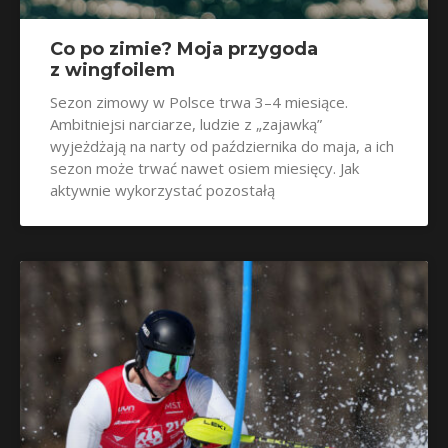
Co po zimie? Moja przygoda
z wingfoilem
Sezon zimowy w Polsce trwa 3–4 miesiące.
Ambitniejsi narciarze, ludzie z „zajawką”
wyjeżdżają na narty od października do maja, a ich
sezon może trwać nawet osiem miesięcy. Jak
aktywnie wykorzystać pozostałą