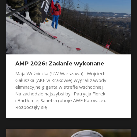
AMP 2026: Zadanie wykonane
Maja Woźniczka (UW Warszawa) i Wojciech
Gałuszka (AKF w Krakowie) wygrali zawody
eliminacyjne giganta w strefie wschodniej.
Na zachodzie najszybsi byli Patrycja Florek
i Bartłomiej Sanetra (oboje AWF Katowice).
Rozpoczęły się