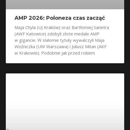
AMP 2026: Poloneza czas zacząć
Maja Chyla (UJ Kraków) oraz Bartłomiej Sanetra
(AWF Katowice) zdobyli złote medale AMP
w gigancie. W slalomie tytuły wywalczyli Maja
Woźniczka (UW Warszawa) i Juliusz Mitan (AKF
w Krakowie). Podobnie jak przed rokiem