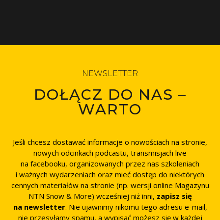
NEWSLETTER
DOŁĄCZ DO NAS –
WARTO
Jeśli chcesz dostawać informacje o nowościach na stronie,
nowych odcinkach podcastu, transmisjach live
na facebooku, organizowanych przez nas szkoleniach
i ważnych wydarzeniach oraz mieć dostęp do niektórych
cennych materiałów na stronie (np. wersji online Magazynu
NTN Snow & More) wcześniej niż inni,
zapisz się
na newsletter
. Nie ujawnimy nikomu tego adresu e-mail,
nie przesyłamy spamu, a wypisać możesz się w każdej