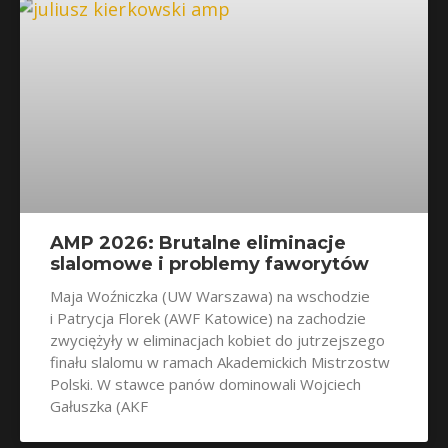
AMP 2026: Brutalne eliminacje
slalomowe i problemy faworytów
Maja Woźniczka (UW Warszawa) na wschodzie
i Patrycja Florek (AWF Katowice) na zachodzie
zwyciężyły w eliminacjach kobiet do jutrzejszego
finału slalomu w ramach Akademickich Mistrzostw
Polski. W stawce panów dominowali Wojciech
Gałuszka (AKF