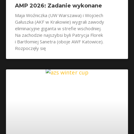
AMP 2026: Zadanie wykonane
Maja Woźniczka (UW Warszawa) i Wojciech
Gałuszka (AKF w Krakowie) wygrali zawody
eliminacyjne giganta w strefie wschodniej.
Na zachodzie najszybsi byli Patrycja Florek
i Bartłomiej Sanetra (oboje AWF Katowice).
Rozpoczęły się