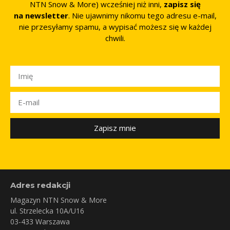
NTN Snow & More) wcześniej niż inni,
zapisz się
na newsletter
. Nie ujawnimy nikomu tego adresu e-mail,
nie przesyłamy spamu, a wypisać możesz się w każdej
chwili.
Zapisz mnie
Adres redakcji
Magazyn NTN Snow & More
ul. Strzelecka 10A/U16
03-433 Warszawa