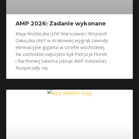
AMP 2026: Zadanie wykonane
Maja Woźniczka (UW Warszawa) i Wojciech
Gałuszka (AKF w Krakowie) wygrali zawody
eliminacyjne giganta w strefie wschodniej.
Na zachodzie najszybsi byli Patrycja Florek
i Bartłomiej Sanetra (oboje AWF Katowice).
Rozpoczęły się