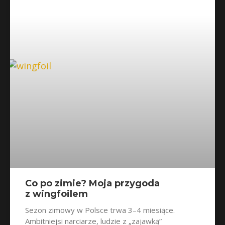
Co po zimie? Moja przygoda
z wingfoilem
Sezon zimowy w Polsce trwa 3–4 miesiące.
Ambitniejsi narciarze, ludzie z „zajawką”