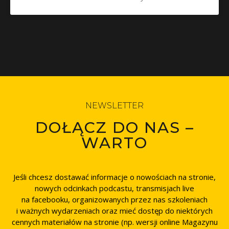
NEWSLETTER
DOŁĄCZ DO NAS –
WARTO
Jeśli chcesz dostawać informacje o nowościach na stronie,
nowych odcinkach podcastu, transmisjach live
na facebooku, organizowanych przez nas szkoleniach
i ważnych wydarzeniach oraz mieć dostęp do niektórych
cennych materiałów na stronie (np. wersji online Magazynu