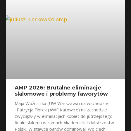
AMP 2026: Brutalne eliminacje
slalomowe i problemy faworytów
Maja Woźniczka (UW Warszawa) na wschodzie
i Patrycja Florek (AWF Katowice) na zachodzie
zwyciężyły w eliminacjach kobiet do jutrzejszego
finału slalomu w ramach Akademickich Mistrzostw
Polski. W stawce panów dominowali Wojciech