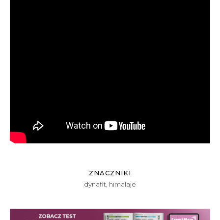
ZNACZNIKI
dynafit
,
himalaje