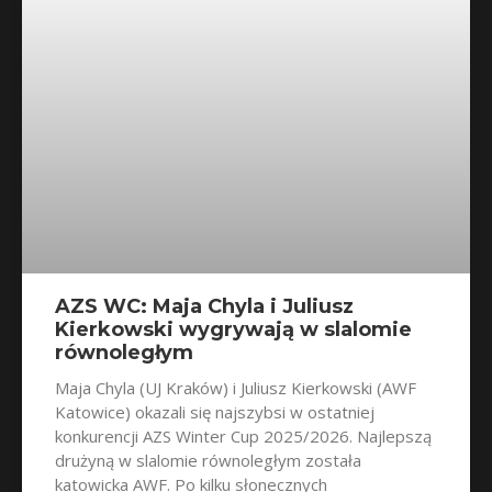
AZS WC: Maja Chyla i Juliusz
Kierkowski wygrywają w slalomie
równoległym
Maja Chyla (UJ Kraków) i Juliusz Kierkowski (AWF
Katowice) okazali się najszybsi w ostatniej
konkurencji AZS Winter Cup 2025/2026. Najlepszą
drużyną w slalomie równoległym została
katowicka AWF. Po kilku słonecznych