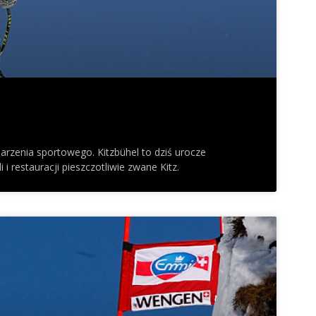
rzenia sportowego. Kitzbühel to dziś urocze
 i restauracji pieszczotliwie zwane Kitz.