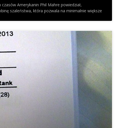
h czasów Amerykanin Phil Mahre powiedział,
obinę szaleństwa, która pozwala na minimalnie większe