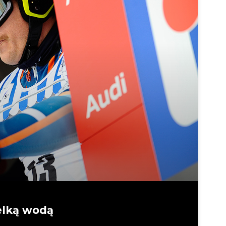
elką wodą