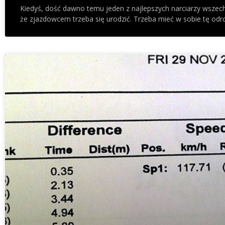
Kiedyś, dość dawno temu jeden z najlepszych narciarzy wszec
że zjazdowcem trzeba się urodzić. Trzeba mieć w sobie tę odr