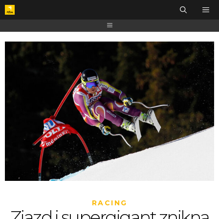
RACING
Zjazd i supergigant znikną