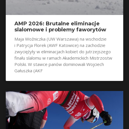
AMP 2026: Brutalne eliminacje
slalomowe i problemy faworytów
Maja Woźniczka (UW Warszawa) na wschodzie
i Patrycja Florek (AWF Katowice) na zachodzie
zwyciężyły w eliminacjach kobiet do jutrzejszego
finału slalomu w ramach Akademickich Mistrzostw
Polski. W stawce panów dominowali Wojciech
Gałuszka (AKF