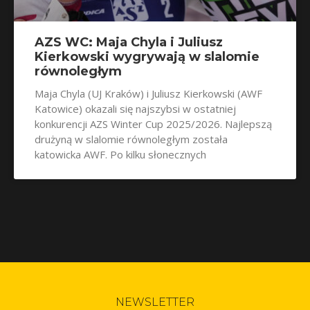
AZS WC: Maja Chyla i Juliusz
Kierkowski wygrywają w slalomie
równoległym
Maja Chyla (UJ Kraków) i Juliusz Kierkowski (AWF
Katowice) okazali się najszybsi w ostatniej
konkurencji AZS Winter Cup 2025/2026. Najlepszą
drużyną w slalomie równoległym została
katowicka AWF. Po kilku słonecznych
NEWSLETTER