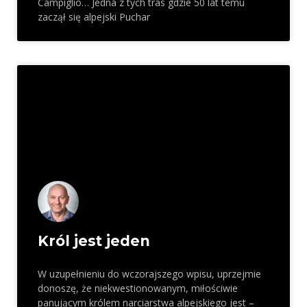
Campiglio… Jedna z tych tras gdzie 50 lat temu
zaczął się alpejski Puchar
Król jest jeden
W uzupełnieniu do wczorajszego wpisu, uprzejmie
donoszę, że niekwestionowanym, miłościwie
panującym królem narciarstwa alpejskiego jest –