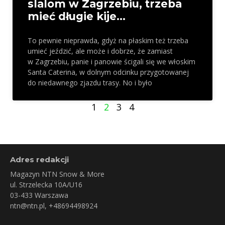
slalom w Zagrzebiu, trzeba
mieć długie kije…
To pewnie nieprawda, gdyż na płaskim też trzeba
umieć jeździć, ale może i dobrze, że zamiast
w Zagrzebiu, panie i panowie ścigali się we włoskim
Santa Caterina, w dolnym odcinku przygotowanej
do niedawnego zjazdu trasy. No i było
1
2
3
4
Adres redakcji
Magazyn NTN Snow & More
ul. Strzelecka 10A/U16
03-433 Warszawa
ntn@ntn.pl
, +48694498924