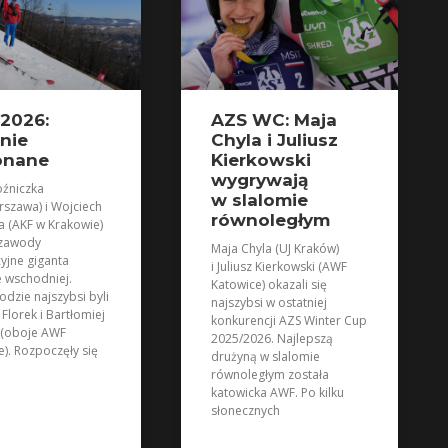
2026:
AZS WC: Maja
nie
Chyla i Juliusz
onane
Kierkowski
wygrywają
źniczka
w slalomie
szawa) i Wojciech
równoległym
a (AKF w Krakowie)
 zawody
Maja Chyla (UJ Kraków)
cyjne giganta
i Juliusz Kierkowski (AWF
e wschodniej.
Katowice) okazali się
odzie najszybsi byli
najszybsi w ostatniej
 Florek i Bartłomiej
konkurencji AZS Winter Cup
 (oboje AWF
2025/2026. Najlepszą
e). Rozpoczęły się
drużyną w slalomie
równoległym została
katowicka AWF. Po kilku
słonecznych