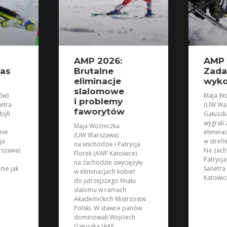
AMP 2026:
AMP 
zas
Brutalne
Zada
eliminacje
wyk
slalomowe
ów)
Maja Wo
i problemy
etra
(UW War
faworytów
byli
Gałuszk
wygrali
Maja Woźniczka
mie
elimina
(UW Warszawa)
ja
w strefi
na wschodzie i Patrycja
rszawa)
Na zach
Florek (AWF Katowice)
Patrycja
na zachodzie zwyciężyły
nie jak
Sanetra
w eliminacjach kobiet
Katowic
do jutrzejszego finału
slalomu w ramach
Akademickich Mistrzostw
Polski. W stawce panów
dominowali Wojciech
Gałuszka (AKF