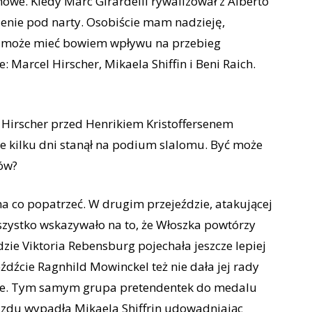
 nowe. Kiedy Marc Girardelli rywalizował z Alberto
ienie pod narty. Osobiście mam nadzieję,
nie może mieć bowiem wpływu na przebieg
e: Marcel Hirscher, Mikaela Shiffin i Beni Raich.
l Hirscher przed Henrikiem Kristoffersenem
ie kilku dni stanął na podium slalomu. Być może
tów?
na co popatrzeć. W drugim przejeździe, atakującej
Wszystko wskazywało na to, że Włoszka powtórzy
ie Viktoria Rebensburg pojechała jeszcze lepiej
źcie Ragnhild Mowinckel też nie dała jej rady
sce. Tym samym grupa pretendentek do medalu
jazdu wypadła Mikaela Shiffrin udowadniając