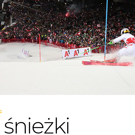
G
 śnieżki