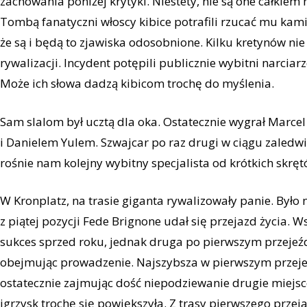
zachowania poniżej krytyki. Niestety, nie są one całkiem
Tombą fanatyczni włoscy kibice potrafili rzucać mu kam
że są i będą to zjawiska odosobnione. Kilku kretynów 
rywalizacji. Incydent potępili publicznie wybitni narciarz
Może ich słowa dadzą kibicom trochę do myślenia.
Sam slalom był ucztą dla oka. Ostatecznie wygrał Marce
i Danielem Yulem. Szwajcar po raz drugi w ciągu zaledw
rośnie nam kolejny wybitny specjalista od krótkich skrę
W Kronplatz, na trasie giganta rywalizowały panie. Było 
z piątej pozycji Fede Brignone udał się przejazd życia. 
sukces sprzed roku, jednak druga po pierwszym przejeźdz
obejmując prowadzenie. Najszybsza w pierwszym przejeźd
ostatecznie zajmując dość niepodziewanie drugie miej
igrzysk trochę się powiększyła. Z trasy pierwszego prze