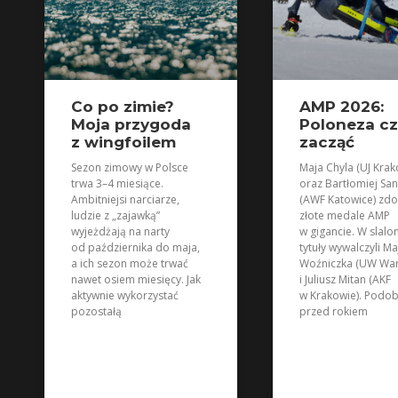
Co po zimie?
AMP 2026:
Moja przygoda
Poloneza c
z wingfoilem
zacząć
Sezon zimowy w Polsce
Maja Chyla (UJ Krak
trwa 3–4 miesiące.
oraz Bartłomiej San
Ambitniejsi narciarze,
(AWF Katowice) zdo
ludzie z „zajawką”
złote medale AMP
wyjeżdżają na narty
w gigancie. W slalo
od października do maja,
tytuły wywalczyli Ma
a ich sezon może trwać
Woźniczka (UW Wa
nawet osiem miesięcy. Jak
i Juliusz Mitan (AKF
aktywnie wykorzystać
w Krakowie). Podob
pozostałą
przed rokiem