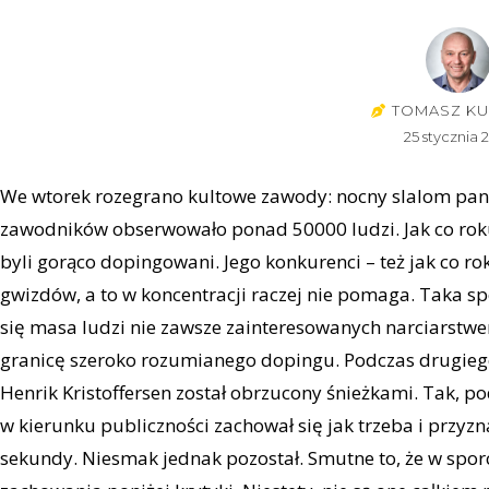
TOMASZ KU
25 stycznia 
We wtorek rozegrano kultowe zawody: nocny slalom pan
zawodników obserwowało ponad 50000 ludzi. Jak co roku
byli gorąco dopingowani. Jego konkurenci – też jak co r
gwizdów, a to w koncentracji raczej nie pomaga. Taka sp
się masa ludzi nie zawsze zainteresowanych narciarstwe
granicę szeroko rozumianego dopingu. Podczas drugiego 
Henrik Kristoffersen został obrzucony śnieżkami. Tak, p
w kierunku publiczności zachował się jak trzeba i przyzna
sekundy. Niesmak jednak pozostał. Smutne to, że w sporci