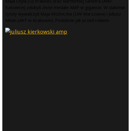
Maja Chyla (UJ Kraków) oraz Bartłomiej Sanetra (AWF
Katowice) zdobyli złote medale AMP w gigancie. W slalomie
tytuły wywalczyli Maja Woźniczka (UW Warszawa) i Juliusz
Mitan (AKF w Krakowie). Podobnie jak przed rokiem