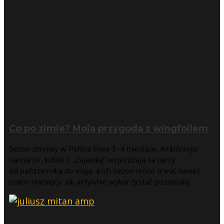
Co po zimie? Moja przygoda z wingfoilem
Sezon zimowy w Polsce trwa 3–4 miesiące. Ambitniejsi
narciarze, ludzie z „zajawką” wyjeżdżają na narty
od października do maja, a ich sezon może trwać nawet
osiem miesięcy. Jak aktywnie wykorzystać pozostałą