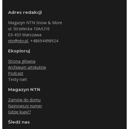
Adres redakcji
Magazyn NTN Snow & More
ul. Strzelecka 10A/U16
03-433 Warszawa
ntn@ntn.pl
, +48694498924
Eksploruj
Strona główna
Archiwum artykułów
Podcast
Testy nart
Magazyn NTN
Zamów do domu
Najnowszy numer
Gdzie kupić?
Śledź nas