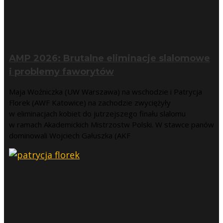
AMP 2026: Brutalne eliminacje slalomowe
i problemy faworytów
Maja Woźniczka (UW Warszawa) na wschodzie i Patrycja
Florek (AWF Katowice) na zachodzie zwyciężyły
w eliminacjach kobiet do jutrzejszego finału slalomu
w ramach Akademickich Mistrzostw Polski. W stawce panów
dominowali Wojciech Gałuszka (AKF