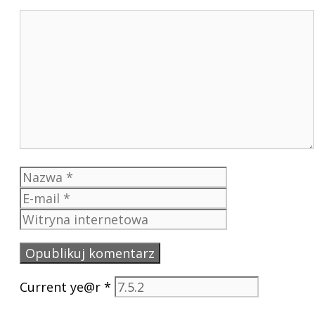
Komentarz
Nazwa
E-
mail
Witryna
internetowa
Current ye@r
*