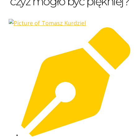
czyż mogło być piękniej?