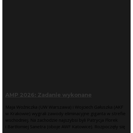
AMP 2026: Zadanie wykonane
Maja Woźniczka (UW Warszawa) i Wojciech Gałuszka (AKF
w Krakowie) wygrali zawody eliminacyjne giganta w strefie
wschodniej. Na zachodzie najszybsi byli Patrycja Florek
i Bartłomiej Sanetra (oboje AWF Katowice). Rozpoczęły się