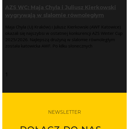
AZS WC: Maja Chyla i Juliusz Kierkowski
wygrywają w slalomie równoległym
Maja Chyla (UJ Kraków) i Juliusz Kierkowski (AWF Katowice)
okazali się najszybsi w ostatniej konkurencji AZS Winter Cup
2025/2026. Najlepszą drużyną w slalomie równoległym
została katowicka AWF. Po kilku słonecznych
NEWSLETTER