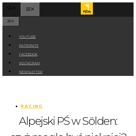
Przejdź
MENU
do
treści
MENU
YOUTUBE
PATRONITE
FACEBOOK
INSTAGRAM
NEWSLETTER
RACING
Alpejski PŚ w Sölden: