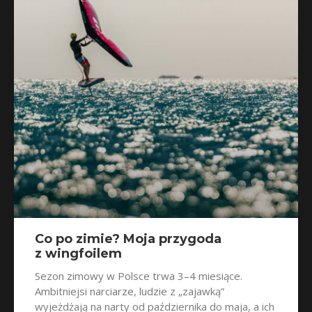
Co po zimie? Moja przygoda
z wingfoilem
Sezon zimowy w Polsce trwa 3–4 miesiące.
Ambitniejsi narciarze, ludzie z „zajawką”
wyjeżdżają na narty od października do maja, a ich