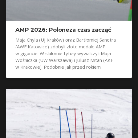
AMP 2026: Poloneza czas zacząć
Maja Chyla (UJ Kraków) oraz Bartłomiej Sanetra
(AWF Katowice) zdobyli złote medale AMP
w gigancie. W slalomie tytuły wywalczyli Maja
Woźniczka (UW Warszawa) i Juliusz Mitan (AKF
w Krakowie). Podobnie jak przed rokiem