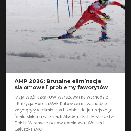
AMP 2026: Brutalne eliminacje
slalomowe i problemy faworytów
Maja Woźniczka (UW Warszawa) na wschodzie
i Patrycja Florek (AWF Katowice) na zachodzie
zwyciężyły w eliminacjach kobiet do jutrzejszego
finału slalomu w ramach Akademickich Mistrzostw
Polski. W stawce panów dominowali Wojciech
Gałuszka (AKF