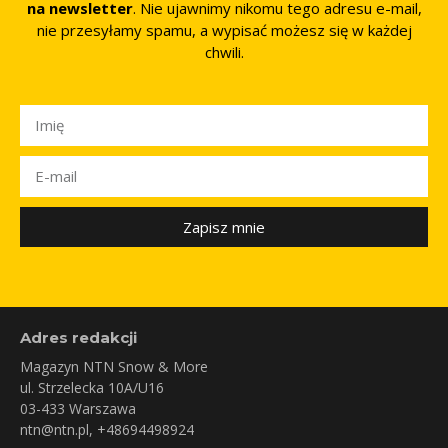
na newsletter
. Nie ujawnimy nikomu tego adresu e-mail,
nie przesyłamy spamu, a wypisać możesz się w każdej
chwili.
Zapisz mnie
Adres redakcji
Magazyn NTN Snow & More
ul. Strzelecka 10A/U16
03-433 Warszawa
ntn@ntn.pl
, +48694498924