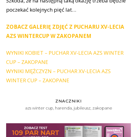
Szkoda, że na następną taką okazję trzeba będzie
poczekać kolejnych pięć lat…
ZOBACZ GALERIĘ ZDJĘĆ Z PUCHARU XV-LECIA
AZS WINTERCUP W ZAKOPANEM
WYNIKI KOBIET – PUCHAR XV-LECIA AZS WINTER
CUP – ZAKOPANE
WYNIKI MĘŻCZYZN – PUCHAR XV-LECIA AZS
WINTER CUP – ZAKOPANE
ZNACZNIKI
azs winter cup
,
harenda
,
jubileusz
,
zakopane