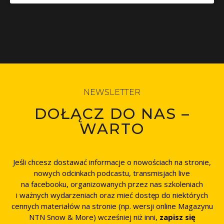
NEWSLETTER
DOŁĄCZ DO NAS –
WARTO
Jeśli chcesz dostawać informacje o nowościach na stronie,
nowych odcinkach podcastu, transmisjach live
na facebooku, organizowanych przez nas szkoleniach
i ważnych wydarzeniach oraz mieć dostęp do niektórych
cennych materiałów na stronie (np. wersji online Magazynu
NTN Snow & More) wcześniej niż inni,
zapisz się