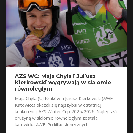
AZS WC: Maja Chyla i Juliusz
Kierkowski wygrywają w slalomie
równoległym
Maja Chyla (UJ Kraków) i Juliusz Kierkowski (AWF
Katowice) okazali się najszybsi w ostatniej
konkurencji AZS Winter Cup 2025/2026. Najlepszą
drużyną w slalomie równoległym została
katowicka AWF. Po kilku słonecznych