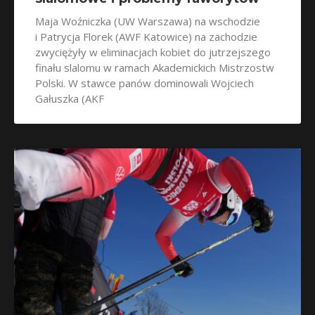
Maja Woźniczka (UW Warszawa) na wschodzie
i Patrycja Florek (AWF Katowice) na zachodzie
zwyciężyły w eliminacjach kobiet do jutrzejszego
finału slalomu w ramach Akademickich Mistrzostw
Polski. W stawce panów dominowali Wojciech
Gałuszka (AKF