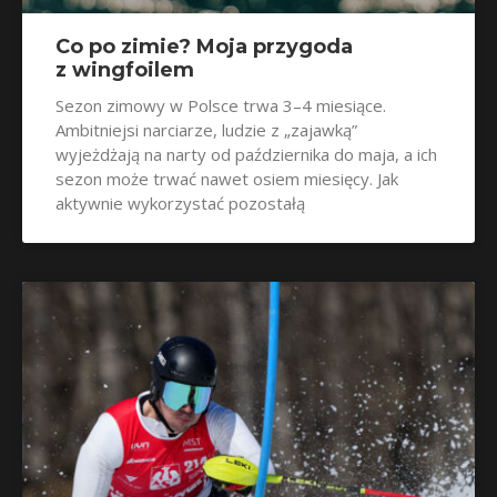
Co po zimie? Moja przygoda
z wingfoilem
Sezon zimowy w Polsce trwa 3–4 miesiące.
Ambitniejsi narciarze, ludzie z „zajawką”
wyjeżdżają na narty od października do maja, a ich
sezon może trwać nawet osiem miesięcy. Jak
aktywnie wykorzystać pozostałą