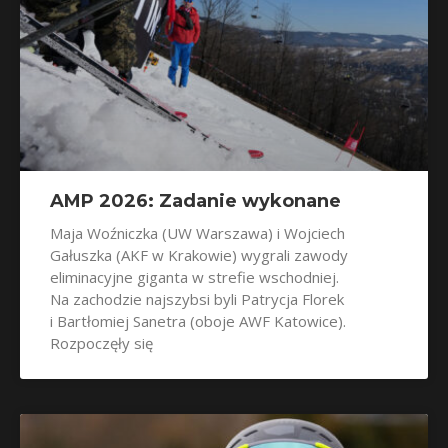
AMP 2026: Zadanie wykonane
Maja Woźniczka (UW Warszawa) i Wojciech
Gałuszka (AKF w Krakowie) wygrali zawody
eliminacyjne giganta w strefie wschodniej.
Na zachodzie najszybsi byli Patrycja Florek
i Bartłomiej Sanetra (oboje AWF Katowice).
Rozpoczęły się