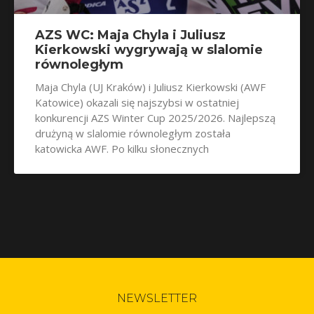
AZS WC: Maja Chyla i Juliusz
Kierkowski wygrywają w slalomie
równoległym
Maja Chyla (UJ Kraków) i Juliusz Kierkowski (AWF
Katowice) okazali się najszybsi w ostatniej
konkurencji AZS Winter Cup 2025/2026. Najlepszą
drużyną w slalomie równoległym została
katowicka AWF. Po kilku słonecznych
NEWSLETTER