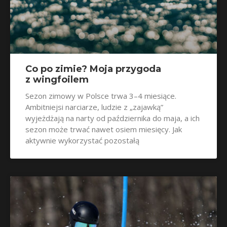
Co po zimie? Moja przygoda
z wingfoilem
Sezon zimowy w Polsce trwa 3–4 miesiące.
Ambitniejsi narciarze, ludzie z „zajawką”
wyjeżdżają na narty od października do maja, a ich
sezon może trwać nawet osiem miesięcy. Jak
aktywnie wykorzystać pozostałą