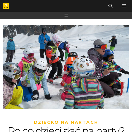
DZIECKO NA NARTACH
Po co dzieci słać na narty?