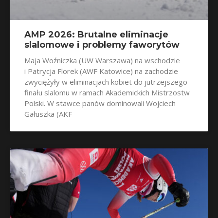
AMP 2026: Brutalne eliminacje
slalomowe i problemy faworytów
Maja Woźniczka (UW Warszawa) na wschodzie
i Patrycja Florek (AWF Katowice) na zachodzie
zwyciężyły w eliminacjach kobiet do jutrzejszego
finału slalomu w ramach Akademickich Mistrzostw
Polski. W stawce panów dominowali Wojciech
Gałuszka (AKF