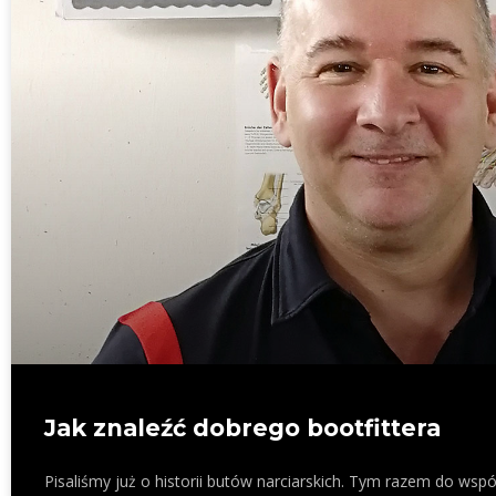
Jak znaleźć dobrego bootfittera
Pisaliśmy już o historii butów narciarskich. Tym razem do wsp