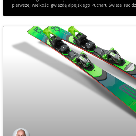
pierwszej wielkości gwiazdę alpejskiego Pucharu Świata. Ni