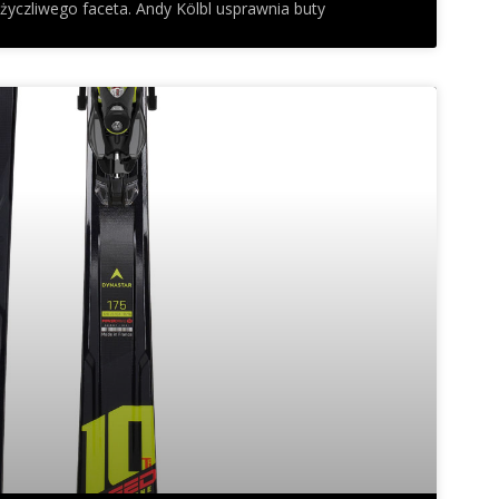
i życzliwego faceta. Andy Kölbl usprawnia buty