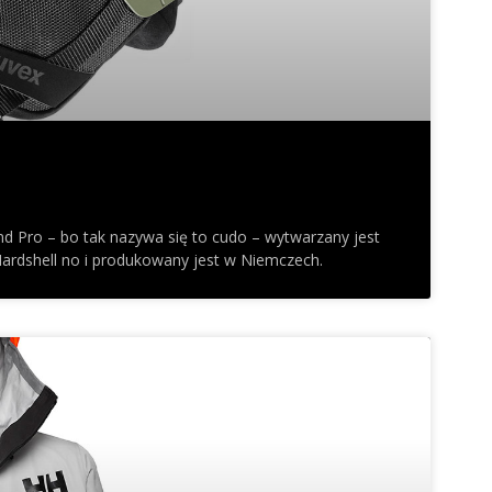
d Pro – bo tak nazywa się to cudo – wytwarzany jest
Hardshell no i produkowany jest w Niemczech.