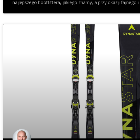
najlepszego bootfittera, jakiego znamy, a przy okazji fajnego 