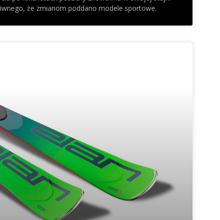
c dziwnego, że zmianom poddano modele sportowe.