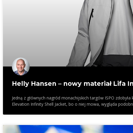
Helly Hansen – nowy materiał Lifa In
Jedną z głównych nagród monachijskich targów ISPO zdobyła kur
Elevation Infinity Shell Jacket, bo o niej mowa, wygląda podobni