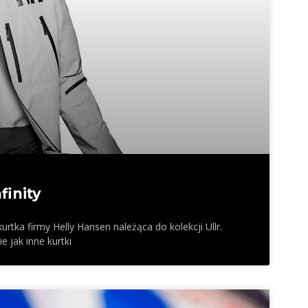
finity
tka firmy Helly Hansen należąca do kolekcji Ullr.
e jak inne kurtki