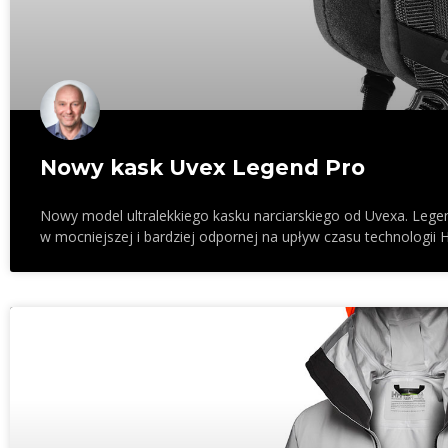
Nowy kask Uvex Legend Pro
Nowy model ultralekkiego kasku narciarskiego od Uvexa. Legen
w mocniejszej i bardziej odpornej na upływ czasu technologii 