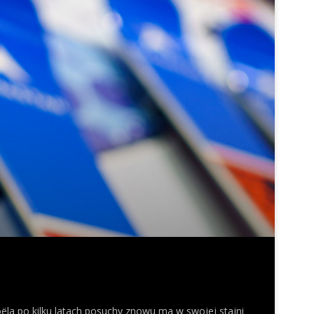
la po kilku latach posuchy znowu ma w swojej stajni