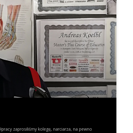
ółpracy zaprosiliśmy kolegę, narciarza, na pewno