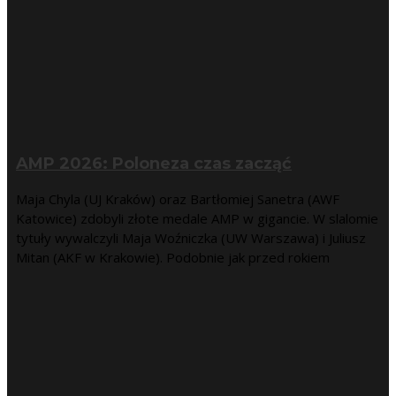
AMP 2026: Poloneza czas zacząć
Maja Chyla (UJ Kraków) oraz Bartłomiej Sanetra (AWF
Katowice) zdobyli złote medale AMP w gigancie. W slalomie
tytuły wywalczyli Maja Woźniczka (UW Warszawa) i Juliusz
Mitan (AKF w Krakowie). Podobnie jak przed rokiem