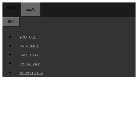
Przejdź
MENU
do
treści
MENU
YOUTUBE
PATRONITE
FACEBOOK
INSTAGRAM
NEWSLETTER