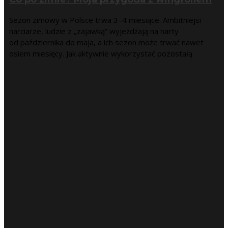
Sezon zimowy w Polsce trwa 3–4 miesiące. Ambitniejsi
narciarze, ludzie z „zajawką” wyjeżdżają na narty
od października do maja, a ich sezon może trwać nawet
osiem miesięcy. Jak aktywnie wykorzystać pozostałą