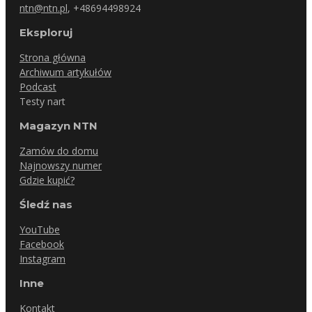
ntn@ntn.pl
, +48694498924
Eksploruj
Strona główna
Archiwum artykułów
Podcast
Testy nart
Magazyn NTN
Zamów do domu
Najnowszy numer
Gdzie kupić?
Śledź nas
YouTube
Facebook
Instagram
Inne
Kontakt