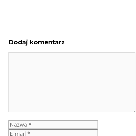
Dodaj komentarz
Komentarz
Nazwa
E-
mail
Witryna