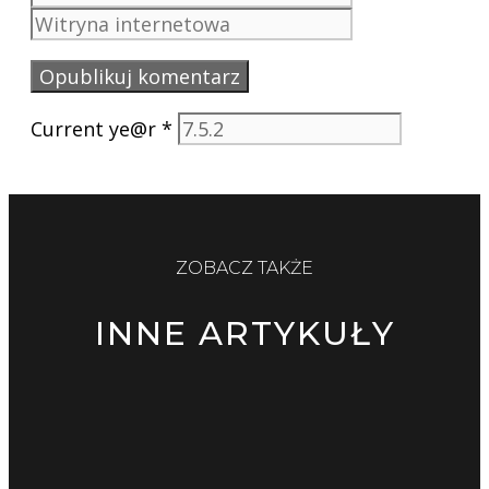
internetowa
Current ye@r
*
ZOBACZ TAKŻE
INNE ARTYKUŁY