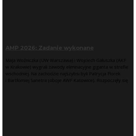
AMP 2026: Zadanie wykonane
Maja Woźniczka (UW Warszawa) i Wojciech Gałuszka (AKF
w Krakowie) wygrali zawody eliminacyjne giganta w strefie
wschodniej. Na zachodzie najszybsi byli Patrycja Florek
i Bartłomiej Sanetra (oboje AWF Katowice). Rozpoczęły się