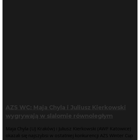
AZS WC: Maja Chyla i Juliusz Kierkowski
wygrywają w slalomie równoległym
Maja Chyla (UJ Kraków) i Juliusz Kierkowski (AWF Katowice)
okazali się najszybsi w ostatniej konkurencji AZS Winter Cup