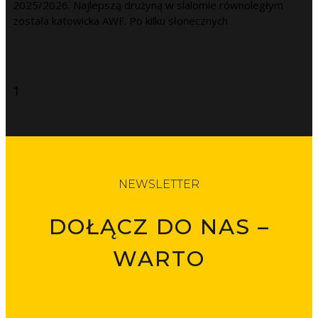
2025/2026. Najlepszą drużyną w slalomie równoległym
została katowicka AWF. Po kilku słonecznych
NEWSLETTER
DOŁĄCZ DO NAS –
WARTO