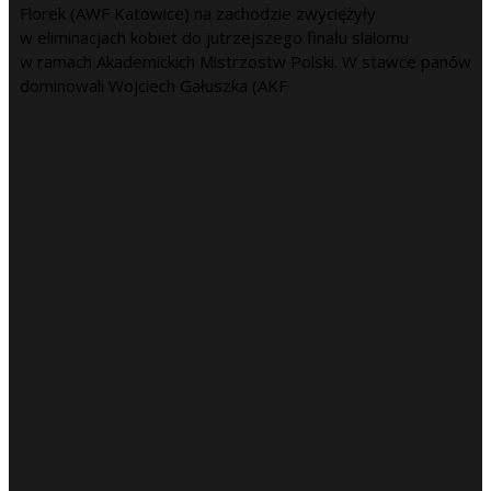
Florek (AWF Katowice) na zachodzie zwyciężyły
w eliminacjach kobiet do jutrzejszego finału slalomu
w ramach Akademickich Mistrzostw Polski. W stawce panów
dominowali Wojciech Gałuszka (AKF