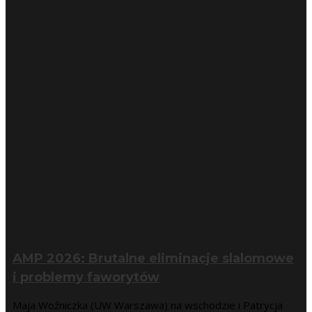
AMP 2026: Brutalne eliminacje slalomowe
i problemy faworytów
Maja Woźniczka (UW Warszawa) na wschodzie i Patrycja