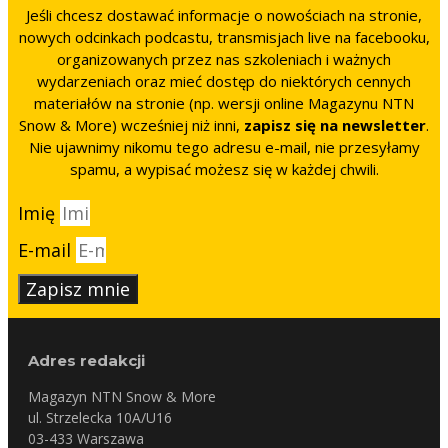
Jeśli chcesz dostawać informacje o nowościach na stronie,
nowych odcinkach podcastu, transmisjach live na facebooku,
organizowanych przez nas szkoleniach i ważnych
wydarzeniach oraz mieć dostęp do niektórych cennych
materiałów na stronie (np. wersji online Magazynu NTN
Snow & More) wcześniej niż inni,
zapisz się na newsletter
.
Nie ujawnimy nikomu tego adresu e-mail, nie przesyłamy
spamu, a wypisać możesz się w każdej chwili.
Imię
E-mail
Zapisz mnie
Adres redakcji
Magazyn NTN Snow & More
ul. Strzelecka 10A/U16
03-433 Warszawa