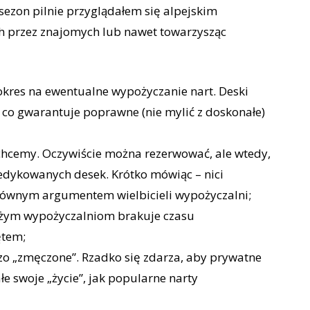
sezon pilnie przyglądałem się alpejskim
 przez znajomych lub nawet towarzysząc
 okres na ewentualne wypożyczanie nart. Deski
, co gwarantuje poprawne (nie mylić z doskonałe)
e chcemy. Oczywiście można rezerwować, ale wtedy,
dedykowanych desek. Krótko mówiąc – nici
głównym argumentem wielbicieli wypożyczalni;
Dużym wypożyczalniom brakuje czasu
ętem;
zo „zmęczone”. Rzadko się zdarza, aby prywatne
łe swoje „życie”, jak popularne narty