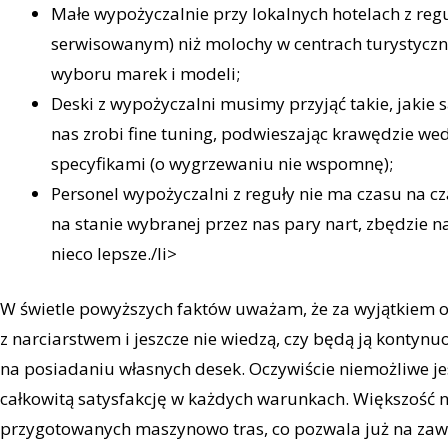
Małe wypożyczalnie przy lokalnych hotelach z regu
serwisowanym) niż molochy w centrach turystyczny
wyboru marek i modeli;
Deski z wypożyczalni musimy przyjąć takie, jakie s
nas zrobi fine tuning, podwieszając krawędzie we
specyfikami (o wygrzewaniu nie wspomnę);
Personel wypożyczalni z reguły nie ma czasu na cza
na stanie wybranej przez nas pary nart, zbędzie n
nieco lepsze./li>
W świetle powyższych faktów uważam, że za wyjątkiem o
z narciarstwem i jeszcze nie wiedzą, czy będą ją kontynu
na posiadaniu własnych desek. Oczywiście niemożliwe jes
całkowitą satysfakcję w każdych warunkach. Większość n
przygotowanych maszynowo tras, co pozwala już na za