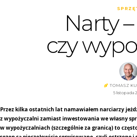
SPRZĘ
Narty –
czy wypo
TOMASZ KU
5 listopada 
Przez kilka ostatnich lat namawiałem narciarzy jeż
z wypożyczalni zamiast inwestowania we własny spr
w wypożyczalniach (szczególnie za granicą) to często
sezon są pieczołowicie serwisowane, czyli ostrzone