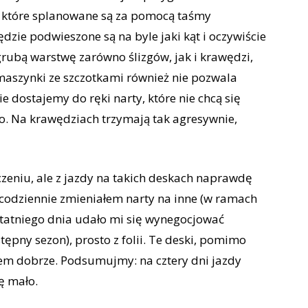
, które splanowane są za pomocą taśmy
ędzie podwieszone są na byle jaki kąt i oczywiście
rubą warstwę zarówno ślizgów, jak i krawędzi,
aszynki ze szczotkami również nie pozwala
 dostajemy do ręki narty, które nie chcą się
o. Na krawędziach trzymają tak agresywnie,
eniu, ale z jazdy na takich deskach naprawdę
 codziennie zmieniałem narty na inne (w ramach
statniego dnia udało mi się wynegocjować
pny sezon), prosto z folii. Te deski, pomimo
kiem dobrze. Podsumujmy: na cztery dni jazdy
ę mało.