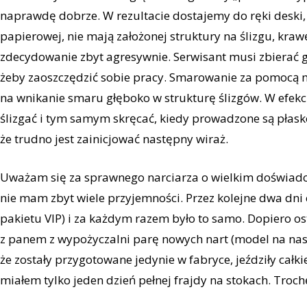
naprawdę dobrze. W rezultacie dostajemy do ręki deski
papierowej, nie mają założonej struktury na ślizgu, kraw
zdecydowanie zbyt agresywnie. Serwisant musi zbierać g
żeby zaoszczędzić sobie pracy. Smarowanie za pomocą m
na wnikanie smaru głęboko w strukturę ślizgów. W efekcie
ślizgać i tym samym skręcać, kiedy prowadzone są płask
że trudno jest zainicjować następny wiraż.
Uważam się za sprawnego narciarza o wielkim doświadcz
nie mam zbyt wiele przyjemności. Przez kolejne dwa dni
pakietu VIP) i za każdym razem było to samo. Dopiero o
z panem z wypożyczalni parę nowych nart (model na nastę
że zostały przygotowane jedynie w fabryce, jeździły cał
miałem tylko jeden dzień pełnej frajdy na stokach. Troch