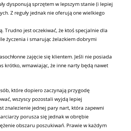
ły dysponują sprzętem w lepszym stanie (i lepiej
ch. Z reguły jednak nie oferują one wielkiego
ą. Trudno jest oczekiwać, że ktoś specjalnie dla
dle życzenia i smarując żelazkiem dobrymi
sochłonne zajęcie się klientem. Jeśli nie posiada
as krótko, wmawiając, że inne narty będą nawet
sób, które dopiero zaczynają przygodę
ować, wszyscy pozostali wyjdą lepiej
t znalezienie jednej pary nart, która zapewni
arciarzy porusza się jednak w obrębie
wężenie obszaru poszukiwań. Prawie w każdym