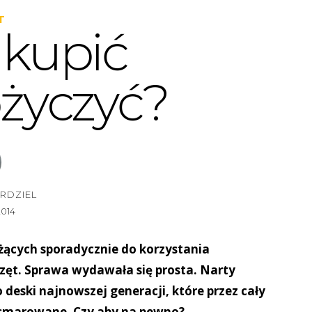
T
 kupić
życzyć?
RDZIEL
2014
dżących sporadycznie do korzystania
zęt. Sprawa wydawała się prosta. Narty
 deski najnowszej generacji, które przez cały
 i smarowane. Czy aby na pewno?