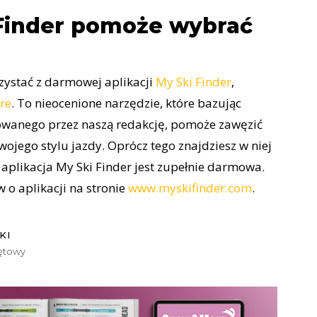
Finder pomoże wybrać
ystać z darmowej aplikacji
My Ski Finder
,
re
. To nieocenione narzędzie, które bazując
owanego przez naszą redakcję, pomoże zawęzić
jego stylu jazdy. Oprócz tego znajdziesz w niej
 aplikacja My Ski Finder jest zupełnie darmowa.
o aplikacji na stronie
www.myskifinder.com
.
KI
zętowy