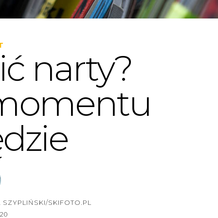
T
ić narty?
 momentu
ędzie
 SZYPLIŃSKI/SKIFOTO.PL
020