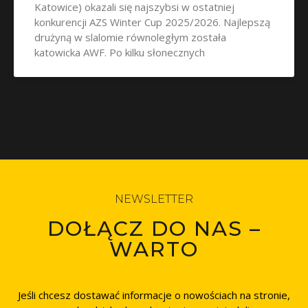
Katowice) okazali się najszybsi w ostatniej
konkurencji AZS Winter Cup 2025/2026. Najlepszą
drużyną w slalomie równoległym została
katowicka AWF. Po kilku słonecznych
NEWSLETTER
DOŁĄCZ DO NAS –
WARTO
Jeśli chcesz dostawać informacje o nowościach na stronie,