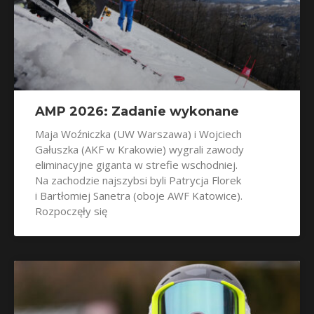
AMP 2026: Zadanie wykonane
Maja Woźniczka (UW Warszawa) i Wojciech
Gałuszka (AKF w Krakowie) wygrali zawody
eliminacyjne giganta w strefie wschodniej.
Na zachodzie najszybsi byli Patrycja Florek
i Bartłomiej Sanetra (oboje AWF Katowice).
Rozpoczęły się