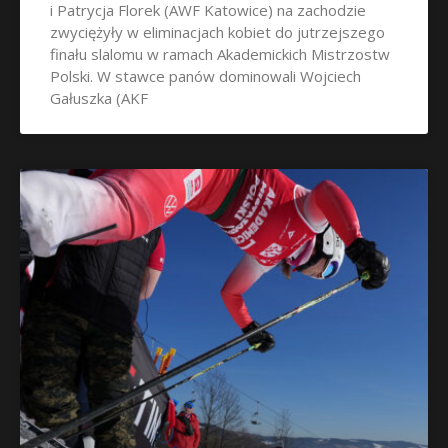
i Patrycja Florek (AWF Katowice) na zachodzie
zwyciężyły w eliminacjach kobiet do jutrzejszego
finału slalomu w ramach Akademickich Mistrzostw
Polski. W stawce panów dominowali Wojciech
Gałuszka (AKF