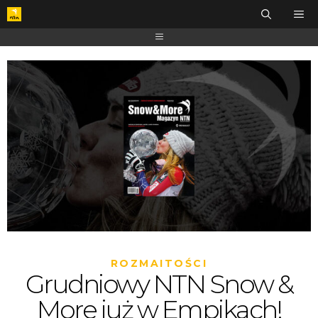
ROZMAITOŚCI
Grudniowy NTN Snow &
More już w Empikach!