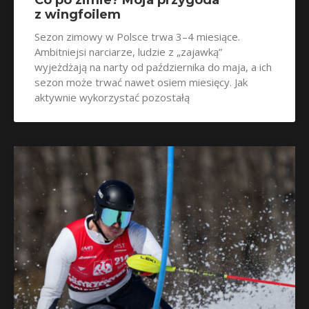
z wingfoilem
Sezon zimowy w Polsce trwa 3–4 miesiące.
Ambitniejsi narciarze, ludzie z „zajawką”
wyjeżdżają na narty od października do maja, a ich
sezon może trwać nawet osiem miesięcy. Jak
aktywnie wykorzystać pozostałą