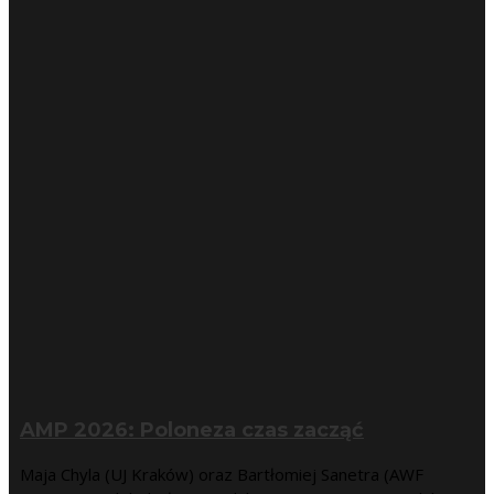
AMP 2026: Poloneza czas zacząć
Maja Chyla (UJ Kraków) oraz Bartłomiej Sanetra (AWF