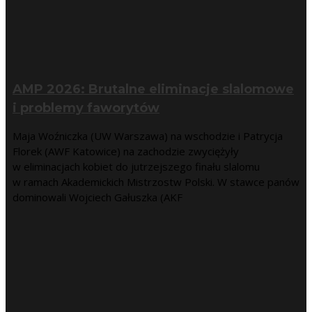
AMP 2026: Brutalne eliminacje slalomowe
i problemy faworytów
Maja Woźniczka (UW Warszawa) na wschodzie i Patrycja
Florek (AWF Katowice) na zachodzie zwyciężyły
w eliminacjach kobiet do jutrzejszego finału slalomu
w ramach Akademickich Mistrzostw Polski. W stawce panów
dominowali Wojciech Gałuszka (AKF