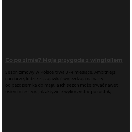
Co po zimie? Moja przygoda z wingfoilem
Sezon zimowy w Polsce trwa 3–4 miesiące. Ambitniejsi
narciarze, ludzie z „zajawką” wyjeżdżają na narty
od października do maja, a ich sezon może trwać nawet
osiem miesięcy. Jak aktywnie wykorzystać pozostałą