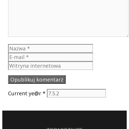
Nazwa
E-
mail
Witryna
internetowa
Current ye@r
*