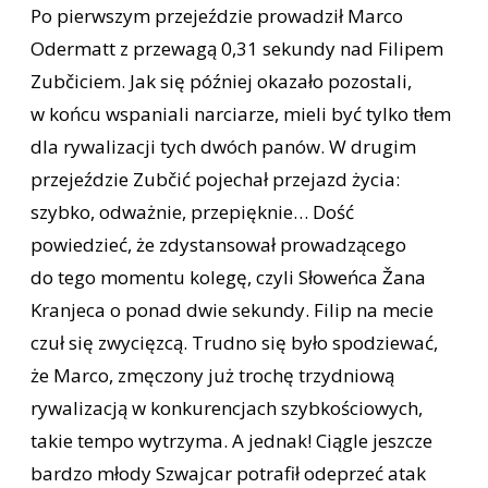
Po pierwszym przejeździe prowadził Marco
Odermatt z przewagą 0,31 sekundy nad Filipem
Zubčiciem. Jak się później okazało pozostali,
w końcu wspaniali narciarze, mieli być tylko tłem
dla rywalizacji tych dwóch panów. W drugim
przejeździe Zubčić pojechał przejazd życia:
szybko, odważnie, przepięknie… Dość
powiedzieć, że zdystansował prowadzącego
do tego momentu kolegę, czyli Słoweńca Žana
Kranjeca o ponad dwie sekundy. Filip na mecie
czuł się zwycięzcą. Trudno się było spodziewać,
że Marco, zmęczony już trochę trzydniową
rywalizacją w konkurencjach szybkościowych,
takie tempo wytrzyma. A jednak! Ciągle jeszcze
bardzo młody Szwajcar potrafił odeprzeć atak