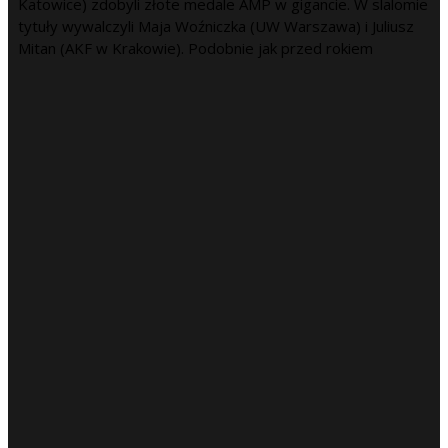
Katowice) zdobyli złote medale AMP w gigancie. W slalomie
tytuły wywalczyli Maja Woźniczka (UW Warszawa) i Juliusz
Mitan (AKF w Krakowie). Podobnie jak przed rokiem