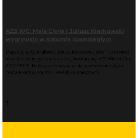
AZS WC: Maja Chyla i Juliusz Kierkowski
wygrywają w slalomie równoległym
Maja Chyla (UJ Kraków) i Juliusz Kierkowski (AWF Katowice)
okazali się najszybsi w ostatniej konkurencji AZS Winter Cup
2025/2026. Najlepszą drużyną w slalomie równoległym
została katowicka AWF. Po kilku słonecznych