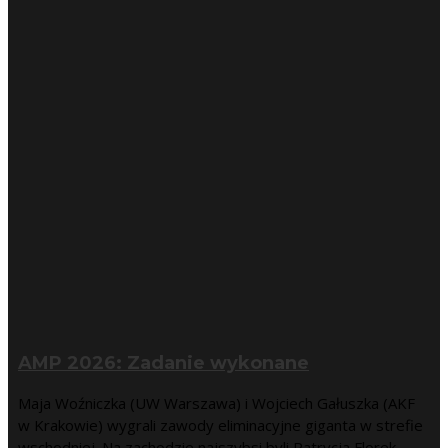
AMP 2026: Zadanie wykonane
Maja Woźniczka (UW Warszawa) i Wojciech Gałuszka (AKF
w Krakowie) wygrali zawody eliminacyjne giganta w strefie
wschodniej. Na zachodzie najszybsi byli Patrycja Florek