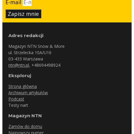
E-mail
Zapisz mnie
Adres redakcji
Magazyn NTN Snow & More
ul. Strzelecka 10A/U16
03-433 Warszawa
ntn@ntn.pl
, +48694498924
Eksploruj
Strona główna
Archiwum artykułów
Podcast
Testy nart
Magazyn NTN
Zamów do domu
Najnowszy numer