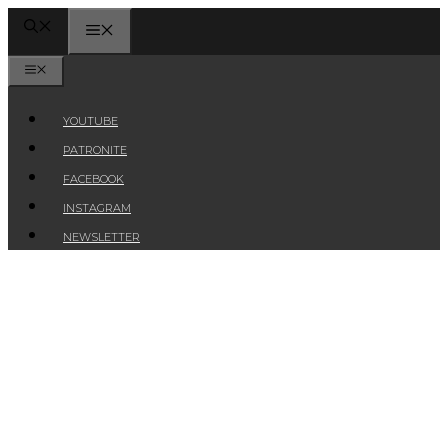
Przejdź
MENU
do
treści
MENU
YOUTUBE
PATRONITE
FACEBOOK
INSTAGRAM
NEWSLETTER