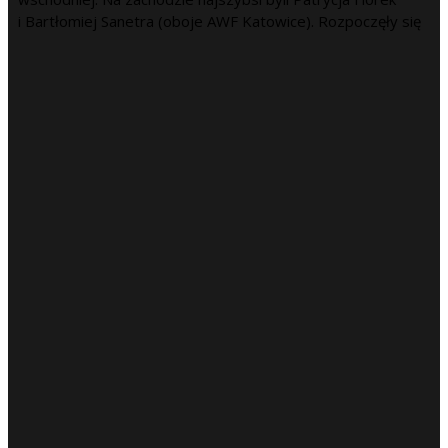
i Bartłomiej Sanetra (oboje AWF Katowice). Rozpoczęły się