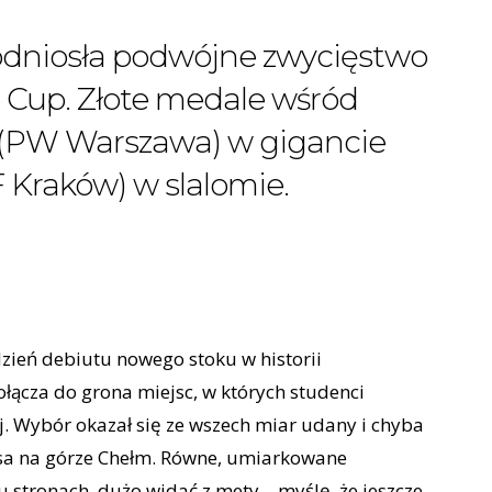
dniosła podwójne zwycięstwo
r Cup. Złote medale wśród
o (PW Warszawa) w gigancie
 Kraków) w slalomie.
zień debiutu nowego stoku w historii
łącza do grona miejsc, w których studenci
ej. Wybór okazał się ze wszech miar udany i chyba
asa na górze Chełm. Równe, umiarkowane
u stronach, dużo widać z mety – myślę, że jeszcze