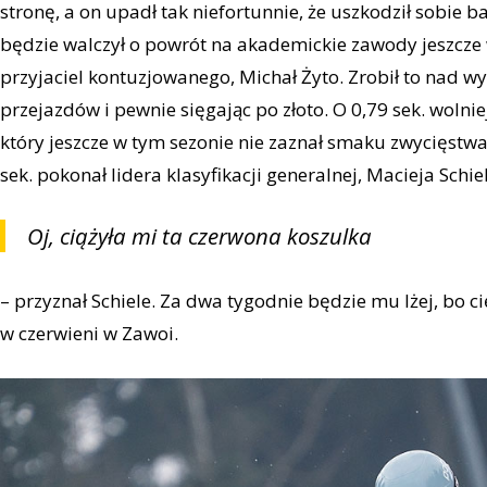
stronę, a on upadł tak niefortunnie, że uszkodził sobie 
będzie walczył o powrót na akademickie zawody jeszcze 
przyjaciel kontuzjowanego, Michał Żyto. Zrobił to nad w
przejazdów i pewnie sięgając po złoto. O 0,79 sek. wolni
który jeszcze w tym sezonie nie zaznał smaku zwycięstwa
sek. pokonał lidera klasyfikacji generalnej, Macieja Schi
Oj, ciążyła mi ta czerwona koszulka
– przyznał Schiele. Za dwa tygodnie będzie mu lżej, bo ci
w czerwieni w Zawoi.