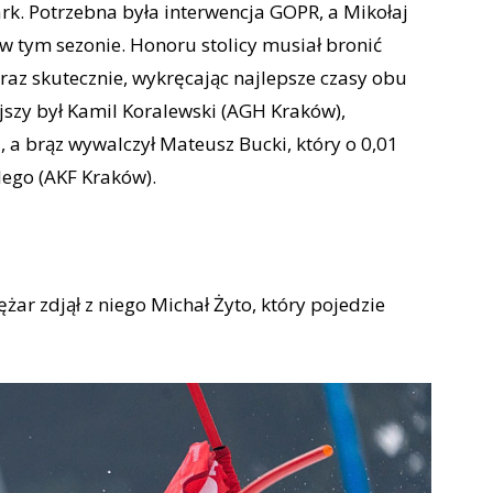
bark. Potrzebna była interwencja GOPR, a Mikołaj
w tym sezonie. Honoru stolicy musiał bronić
yraz skutecznie, wykręcając najlepsze czasy obu
ejszy był Kamil Koralewski (AGH Kraków),
, a brąz wywalczył Mateusz Bucki, który o 0,01
elego (AKF Kraków).
ężar zdjął z niego Michał Żyto, który pojedzie