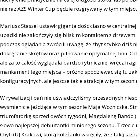
nie raz AZS Winter Cup będzie rozgrywany w tym miejsc
Mariusz Staszel ustawił giganta dość ciasno w centralnej
upadki nie zakończyły się bliskim kontaktem z drzewem 
podczas oglądania zwrócili uwagę, że zbyt szybko dziś ni
dokręcanie skrętów oraz pilnowanie optymalnej linii. O
ale za to całość wyglądała bardzo rytmicznie, wręcz frag
mankament tego miejsca – próżno spodziewać się tu zak
konfiguracyjnych, ale jeszcze takie atrakcje w tym sezon
W rywalizacji pań nie uświadczyliśmy przesadnych niesp
wyśmienicie jeżdżąca w tym sezonie Maja Woźniczka. Str
triumfatorkę sprzed dwóch tygodni, Magdalenę Bańdo (UŚ
słowo najlepszej debiutantki minionego sezonu. Trzecie
Chyli (UJ Kraków), którą koleżanki wkręciły, że z taką j