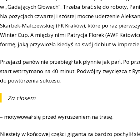
w „Gadających Głowach”. Trzeba brać się do roboty, Pani
Na pozycjach czwartej i szóstej mocne uderzenie Aleks
Skarbek-Malczewskiej (PK Kraków), które po raz pierwszy
Winter Cup. A między nimi Patrycja Florek (AWF Katowice
formę, jaką przywiozła kiedyś na swój debiut w imprezie
Przejazd panów nie przebiegł tak płynnie jak pań. Po p
start wstrzymano na 40 minut. Podwójny zwycięzca z Ry
do powtórzenia sukcesu.
Za ciosem
– motywował się przed wyruszeniem na trasę.
Niestety w końcowej części giganta za bardzo pochylił si