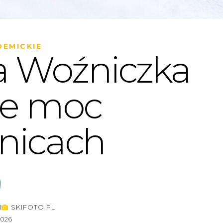
EMICKIE
a Woźniczka
je moc
nicach
I
SKIFOTO.PL
2026