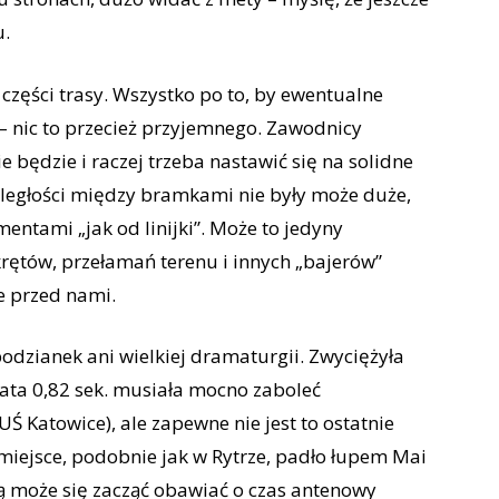
u.
 części trasy. Wszystko po to, by ewentualne
– nic to przecież przyjemnego. Zawodnicy
e będzie i raczej trzeba nastawić się na solidne
dległości między bramkami nie były może duże,
mentami „jak od linijki”. Może to jedyny
rętów, przełamań terenu i innych „bajerów”
ie przed nami.
odzianek ani wielkiej dramaturgii. Zwyciężyła
ata 0,82 sek. musiała mocno zaboleć
 Katowice), ale zapewne nie jest to ostatnie
 miejsce, podobnie jak w Rytrze, padło łupem Mai
azdą może się zacząć obawiać o czas antenowy