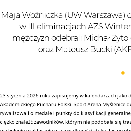
Maja Woźniczka (UW Warszawa) o
w III eliminacjach AZS Winte
mężczyzn odebrali Michał Żyt
oraz Mateusz Bucki (AKF
23 stycznia 2026 roku zapisujemy w kalendarzach jako d
Akademickiego Pucharu Polski. Sport Arena Myślenice do
rywalizowali o medale i punkty do klasyfikacji generaln
ciężko znaleźć zawodników, którym nie podobała się tr
nachylenie praktycznie na całej długości stoku, las po ob