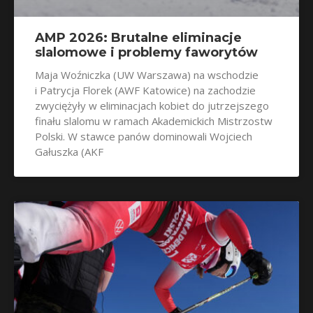
AMP 2026: Brutalne eliminacje
slalomowe i problemy faworytów
Maja Woźniczka (UW Warszawa) na wschodzie
i Patrycja Florek (AWF Katowice) na zachodzie
zwyciężyły w eliminacjach kobiet do jutrzejszego
finału slalomu w ramach Akademickich Mistrzostw
Polski. W stawce panów dominowali Wojciech
Gałuszka (AKF