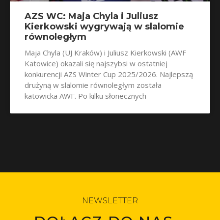
AZS WC: Maja Chyla i Juliusz
Kierkowski wygrywają w slalomie
równoległym
Maja Chyla (UJ Kraków) i Juliusz Kierkowski (AWF
Katowice) okazali się najszybsi w ostatniej
konkurencji AZS Winter Cup 2025/2026. Najlepszą
drużyną w slalomie równoległym została
katowicka AWF. Po kilku słonecznych
NEWSLETTER