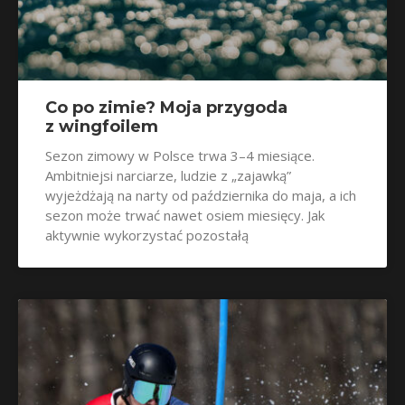
Co po zimie? Moja przygoda
z wingfoilem
Sezon zimowy w Polsce trwa 3–4 miesiące.
Ambitniejsi narciarze, ludzie z „zajawką”
wyjeżdżają na narty od października do maja, a ich
sezon może trwać nawet osiem miesięcy. Jak
aktywnie wykorzystać pozostałą