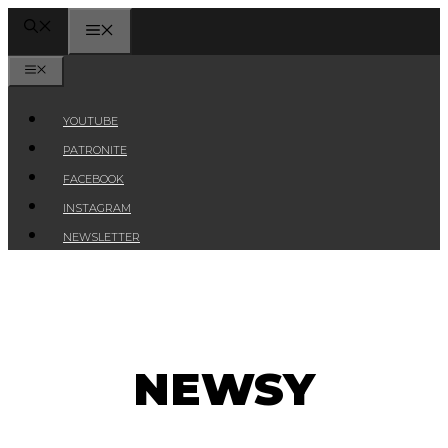
Przejdź
MENU
do
treści
MENU
YOUTUBE
PATRONITE
FACEBOOK
INSTAGRAM
NEWSLETTER
NEWSY