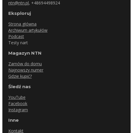
ntn@ntn.pl
, +48694498924
Eksploruj
Strona główna
Archiwum artykułów
Podcast
Testy nart
Magazyn NTN
Zamów do domu
Najnowszy numer
Gdzie kupić?
Śledź nas
YouTube
Facebook
Instagram
Inne
Kontakt