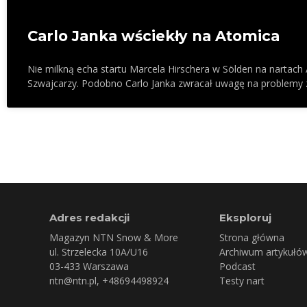
Carlo Janka wściekły na Atomica
Nie milkną echa startu Marcela Hirschera w Sölden na nartach 
Szwajcarzy. Podobno Carlo Janka zwracał uwagę na problemy 
Adres redakcji
Eksploruj
Magazyn NTN Snow & More
Strona główna
ul. Strzelecka 10A/U16
Archiwum artykułó
03-433 Warszawa
Podcast
ntn@ntn.pl
, +48694498924
Testy nart