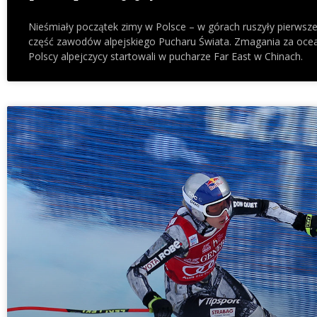
Nieśmiały początek zimy w Polsce – w górach ruszyły pierwsze
część zawodów alpejskiego Pucharu Świata. Zmagania za ocean
Polscy alpejczycy startowali w pucharze Far East w Chinach.