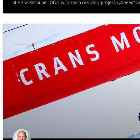
Streif w Kitzbühel. Otóż w ramach realizacji projektu „Speed” (