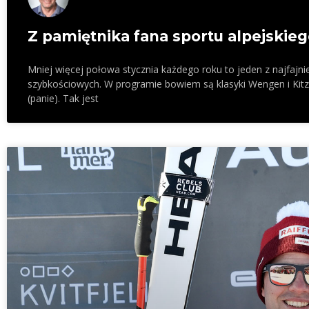
Z pamiętnika fana sportu alpejskie
Mniej więcej połowa stycznia każdego roku to jeden z najfajn
szybkościowych. W programie bowiem są klasyki Wengen i Kit
(panie). Tak jest