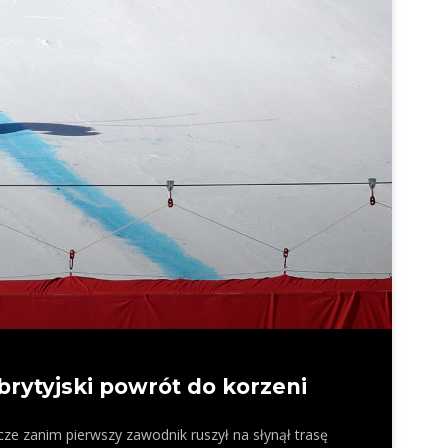
brytyjski powrót do korzeni
szcze zanim pierwszy zawodnik ruszył na słynął trasę