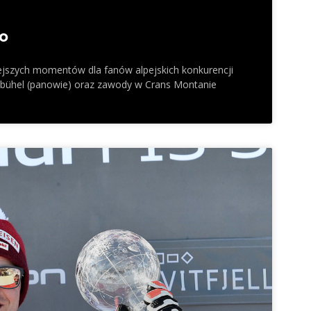
go
iejszych momentów dla fanów alpejskich konkurencji
zbühel (panowie) oraz zawody w Crans Montanie