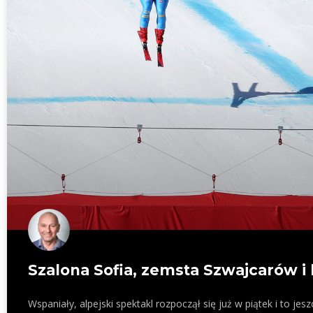
Szalona Sofia, zemsta Szwajcarów i 
Wspaniały, alpejski spektakl rozpoczął się już w piątek i to je