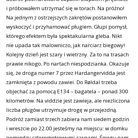
i próbowałem utrzymać się w torach. Na próżno!
Na jednym z ostrzejszych zakrętów postanowiłem
wyskoczyć i przyhamować pługiem. Głupi pomysł,
którego efektem była spektakularna gleba. Nikt
nie upada tak malowniczo, jak narciarz biegowy!
Kolejny dzień jest szary i wietrzny. Za to na trasach
prawie nikogo. Po nartach niespodzianka. Okazuje
się, że droga numer 7 przez Hardangervidda jest
zamknięta z powodu zawiei. Do Røldal trzeba
objechać za pomocą E134 – bagatela – ponad 300
kilometrów. Na viddzie jest zawieja, ale niezliczona
liczba pługów utrzymuje drogę w przejezdną.
Podróż zamiast trzech zabiera nam siedem godzin
i wreszcie po 22.00 jesteśmy na miejscu: w domku
pomiędzy czterometrowymi zaspami. Śniegu nam