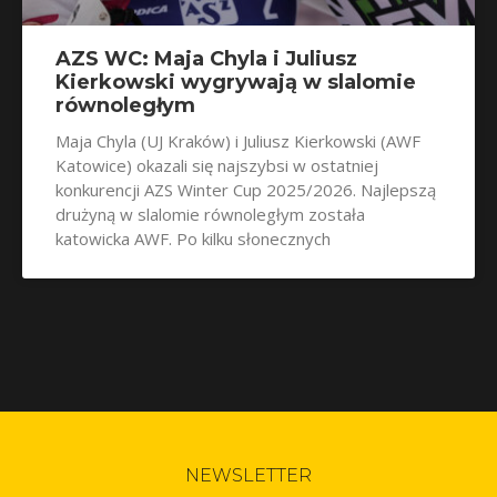
AZS WC: Maja Chyla i Juliusz
Kierkowski wygrywają w slalomie
równoległym
Maja Chyla (UJ Kraków) i Juliusz Kierkowski (AWF
Katowice) okazali się najszybsi w ostatniej
konkurencji AZS Winter Cup 2025/2026. Najlepszą
drużyną w slalomie równoległym została
katowicka AWF. Po kilku słonecznych
NEWSLETTER