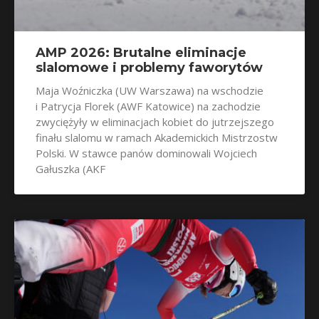
AMP 2026: Brutalne eliminacje
slalomowe i problemy faworytów
Maja Woźniczka (UW Warszawa) na wschodzie
i Patrycja Florek (AWF Katowice) na zachodzie
zwyciężyły w eliminacjach kobiet do jutrzejszego
finału slalomu w ramach Akademickich Mistrzostw
Polski. W stawce panów dominowali Wojciech
Gałuszka (AKF