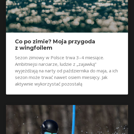
Co po zimie? Moja przygoda
z wingfoilem
Sezon zimowy w Polsce trwa 3–4 miesiące.
Ambitniejsi narciarze, ludzie z „zajawką”
wyjeżdżają na narty od października do maja, a ich
sezon może trwać nawet osiem miesięcy. Jak
aktywnie wykorzystać pozostałą