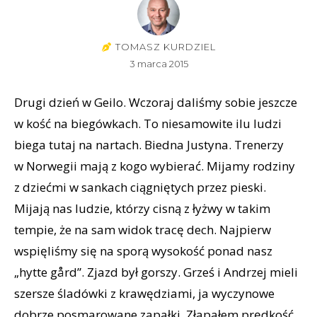
TOMASZ KURDZIEL
3 marca 2015
Drugi dzień w Geilo. Wczoraj daliśmy sobie jeszcze
w kość na biegówkach. To niesamowite ilu ludzi
biega tutaj na nartach. Biedna Justyna. Trenerzy
w Norwegii mają z kogo wybierać. Mijamy rodziny
z dziećmi w sankach ciągniętych przez pieski.
Mijają nas ludzie, którzy cisną z łyżwy w takim
tempie, że na sam widok tracę dech. Najpierw
wspięliśmy się na sporą wysokość ponad nasz
„hytte gård”. Zjazd był gorszy. Grześ i Andrzej mieli
szersze śladówki z krawędziami, ja wyczynowe
dobrze posmarowane zapałki. Złapałem prędkość