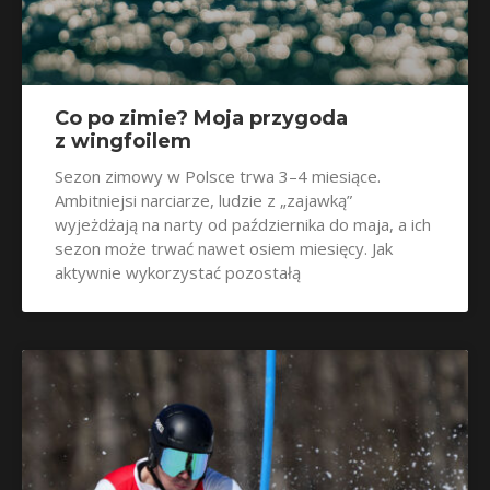
Co po zimie? Moja przygoda
z wingfoilem
Sezon zimowy w Polsce trwa 3–4 miesiące.
Ambitniejsi narciarze, ludzie z „zajawką”
wyjeżdżają na narty od października do maja, a ich
sezon może trwać nawet osiem miesięcy. Jak
aktywnie wykorzystać pozostałą