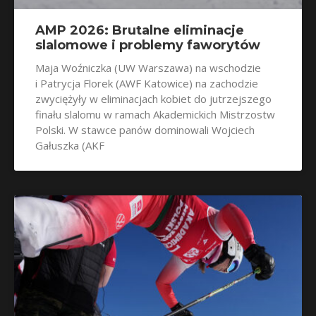
AMP 2026: Brutalne eliminacje
slalomowe i problemy faworytów
Maja Woźniczka (UW Warszawa) na wschodzie
i Patrycja Florek (AWF Katowice) na zachodzie
zwyciężyły w eliminacjach kobiet do jutrzejszego
finału slalomu w ramach Akademickich Mistrzostw
Polski. W stawce panów dominowali Wojciech
Gałuszka (AKF