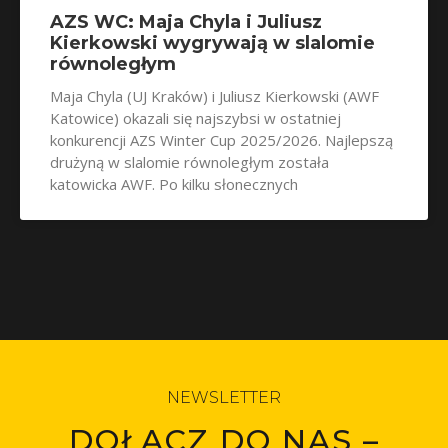
AZS WC: Maja Chyla i Juliusz
Kierkowski wygrywają w slalomie
równoległym
Maja Chyla (UJ Kraków) i Juliusz Kierkowski (AWF
Katowice) okazali się najszybsi w ostatniej
konkurencji AZS Winter Cup 2025/2026. Najlepszą
drużyną w slalomie równoległym została
katowicka AWF. Po kilku słonecznych
NEWSLETTER
DOŁĄCZ DO NAS –