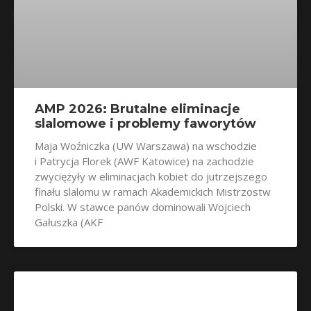
AMP 2026: Brutalne eliminacje
slalomowe i problemy faworytów
Maja Woźniczka (UW Warszawa) na wschodzie
i Patrycja Florek (AWF Katowice) na zachodzie
zwyciężyły w eliminacjach kobiet do jutrzejszego
finału slalomu w ramach Akademickich Mistrzostw
Polski. W stawce panów dominowali Wojciech
Gałuszka (AKF