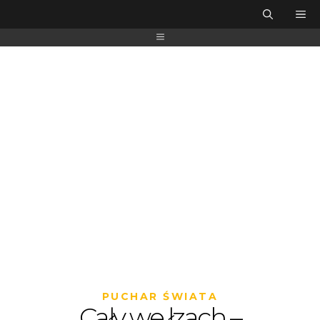
PUCHAR ŚWIATA
Cały we łzach –