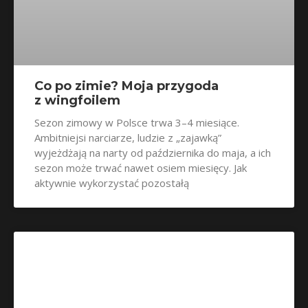
Co po zimie? Moja przygoda
z wingfoilem
Sezon zimowy w Polsce trwa 3–4 miesiące.
Ambitniejsi narciarze, ludzie z „zajawką”
wyjeżdżają na narty od października do maja, a ich
sezon może trwać nawet osiem miesięcy. Jak
aktywnie wykorzystać pozostałą