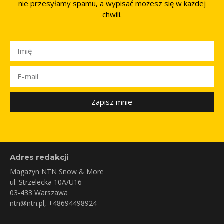
nie przesyłamy spamu, a wypisać możesz się w każdej
chwili.
Zapisz mnie
Adres redakcji
Magazyn NTN Snow & More
ul. Strzelecka 10A/U16
03-433 Warszawa
ntn@ntn.pl
, +48694498924