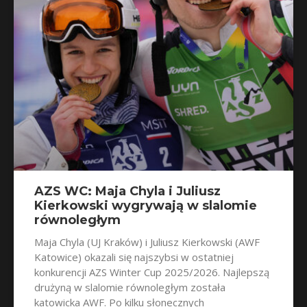
AZS WC: Maja Chyla i Juliusz
Kierkowski wygrywają w slalomie
równoległym
Maja Chyla (UJ Kraków) i Juliusz Kierkowski (AWF
Katowice) okazali się najszybsi w ostatniej
konkurencji AZS Winter Cup 2025/2026. Najlepszą
drużyną w slalomie równoległym została
katowicka AWF. Po kilku słonecznych