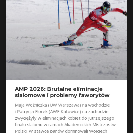
AMP 2026: Brutalne eliminacje
slalomowe i problemy faworytów
Maja Woźniczka (UW Warszawa) na wschodzie
i Patrycja Florek (AWF Katowice) na zachodzie
zwyciężyły w eliminacjach kobiet do jutrzejszego
finału slalomu w ramach Akademickich Mistrzostw
Polski. W stawce panów dominowali Wojciech