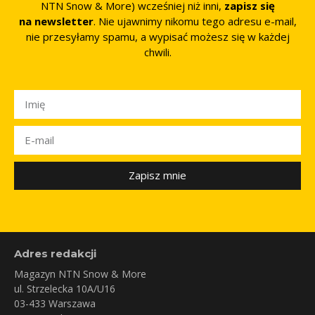
NTN Snow & More) wcześniej niż inni,
zapisz się
na newsletter
. Nie ujawnimy nikomu tego adresu e-mail,
nie przesyłamy spamu, a wypisać możesz się w każdej
chwili.
Zapisz mnie
Adres redakcji
Magazyn NTN Snow & More
ul. Strzelecka 10A/U16
03-433 Warszawa