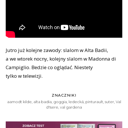
Jutro już kolejne zawody: slalom w Alta Badii,
a we wtorek nocny, kolejny slalom w Madonna di
Campiglio. Bedzie co oglądać. Niestety
tylko w telewizji.
ZNACZNIKI
aamodt kilde
,
alta badia
,
goggia
,
ledecká
,
pinturault
,
suter
,
Val
d'Isere
,
val gardena