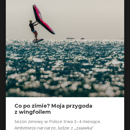
Co po zimie? Moja przygoda
z wingfoilem
Sezon zimowy w Polsce trwa 3–4 miesiące.
Ambitniejsi narciarze, ludzie z „zajawką”