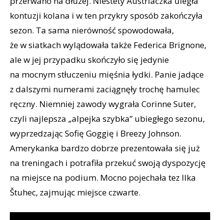
przerwano na dłużej. Niestety Austriaczka uległa
kontuzji kolana i w ten przykry sposób zakończyła
sezon. Ta sama nierówność spowodowała,
że w siatkach wylądowała także Federica Brignone,
ale w jej przypadku skończyło się jedynie
na mocnym stłuczeniu mięśnia łydki. Panie jadące
z dalszymi numerami zaciągnęły trochę hamulec
ręczny. Niemniej zawody wygrała Corinne Suter,
czyli najlepsza „alpejka szybka” ubiegłego sezonu,
wyprzedzając Sofię Goggię i Breezy Johnson.
Amerykanka bardzo dobrze prezentowała się już
na treningach i potrafiła przekuć swoją dyspozycję
na miejsce na podium. Mocno pojechała tez Ilka
Štuhec, zajmując miejsce czwarte.