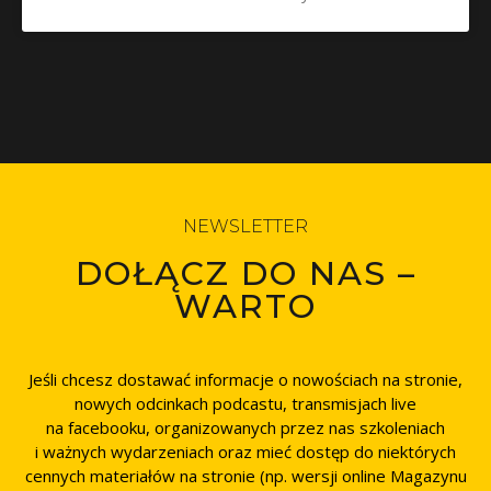
NEWSLETTER
DOŁĄCZ DO NAS –
WARTO
Jeśli chcesz dostawać informacje o nowościach na stronie,
nowych odcinkach podcastu, transmisjach live
na facebooku, organizowanych przez nas szkoleniach
i ważnych wydarzeniach oraz mieć dostęp do niektórych
cennych materiałów na stronie (np. wersji online Magazynu