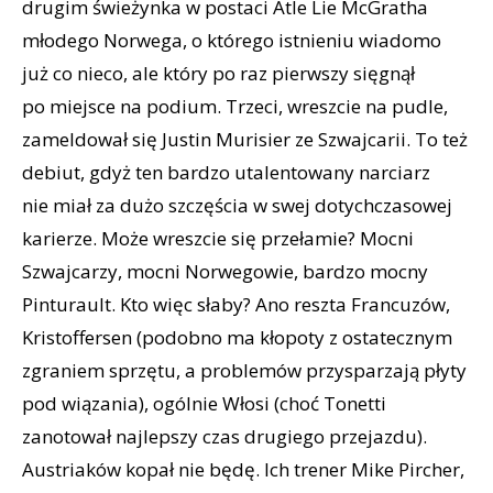
drugim świeżynka w postaci Atle Lie McGratha
młodego Norwega, o którego istnieniu wiadomo
już co nieco, ale który po raz pierwszy sięgnął
po miejsce na podium. Trzeci, wreszcie na pudle,
zameldował się Justin Murisier ze Szwajcarii. To też
debiut, gdyż ten bardzo utalentowany narciarz
nie miał za dużo szczęścia w swej dotychczasowej
karierze. Może wreszcie się przełamie? Mocni
Szwajcarzy, mocni Norwegowie, bardzo mocny
Pinturault. Kto więc słaby? Ano reszta Francuzów,
Kristoffersen (podobno ma kłopoty z ostatecznym
zgraniem sprzętu, a problemów przysparzają płyty
pod wiązania), ogólnie Włosi (choć Tonetti
zanotował najlepszy czas drugiego przejazdu).
Austriaków kopał nie będę. Ich trener Mike Pircher,