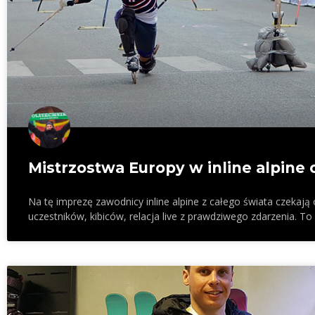
Mistrzostwa Europy w inline alpine 
Na tę imprezę zawodnicy inline alpine z całego świata czekają o
uczestników, kibiców, relacja live z prawdziwego zdarzenia. To