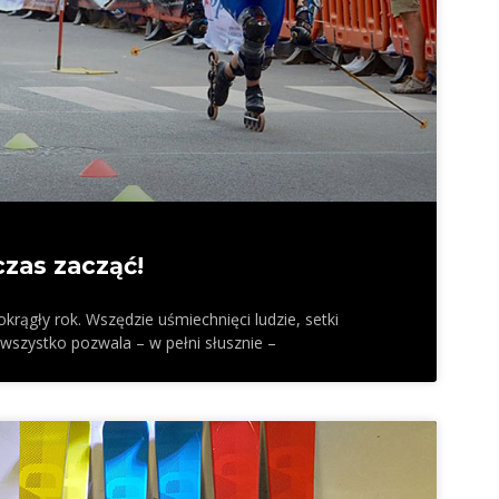
czas zacząć!
krągły rok. Wszędzie uśmiechnięci ludzie, setki
 wszystko pozwala – w pełni słusznie –