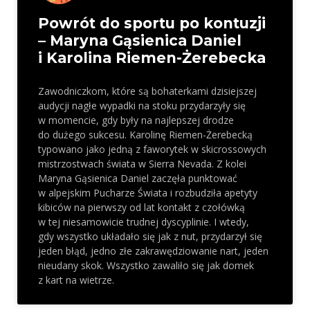
Powrót do sportu po kontuzji
– Maryna Gąsienica Daniel
i Karolina Riemen-Żerebecka
Zawodniczkom, które są bohaterkami dzisiejszej
audycji nagłe wypadki na stoku przydarzyły się
w momencie, gdy były na najlepszej drodze
do dużego sukcesu. Karolinę Riemen-Żerebecką
typowano jako jedną z faworytek w skicrossowych
mistrzostwach świata w Sierra Nevada. Z kolei
Maryna Gąsienica Daniel zaczęła punktować
w alpejskim Pucharze Świata i rozbudziła apetyty
kibiców na pierwszy od lat kontakt z czołówką
w tej niesamowicie trudnej dyscyplinie. I wtedy,
gdy wszystko układało się jak z nut, przydarzył się
jeden błąd, jedno złe zakrawędziowanie nart, jeden
nieudany skok. Wszystko zawaliło się jak domek
z kart na wietrze.