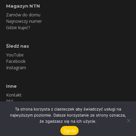
Magazyn NTN
Zamów do domu
Najnowszy numer
Gdzie kupić?
Śledź nas
YouTube
Facebook
Instagram
Inne
Kontakt
RSS
Newsletter
Ta strona korzysta z ciasteczek aby świadczyć usługi na
Polityka prywatności
najwyższym poziomie. Dalsze korzystanie ze strony oznacza,
że zgadzasz się na ich użycie.
© 2026 Snow & More Michał Szypliński
Zgoda