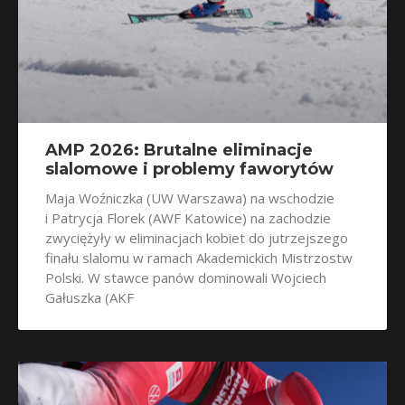
AMP 2026: Brutalne eliminacje
slalomowe i problemy faworytów
Maja Woźniczka (UW Warszawa) na wschodzie
i Patrycja Florek (AWF Katowice) na zachodzie
zwyciężyły w eliminacjach kobiet do jutrzejszego
finału slalomu w ramach Akademickich Mistrzostw
Polski. W stawce panów dominowali Wojciech
Gałuszka (AKF