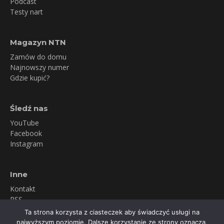
Podcast
Testy nart
Magazyn NTN
Zamów do domu
Najnowszy numer
Gdzie kupić?
Śledź nas
YouTube
Facebook
Instagram
Inne
Kontakt
RSS
Newsletter
Ta strona korzysta z ciasteczek aby świadczyć usługi na
Polityka prywatności
najwyższym poziomie. Dalsze korzystanie ze strony oznacza,