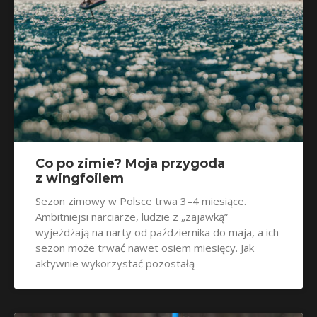
Co po zimie? Moja przygoda
z wingfoilem
Sezon zimowy w Polsce trwa 3–4 miesiące.
Ambitniejsi narciarze, ludzie z „zajawką”
wyjeżdżają na narty od października do maja, a ich
sezon może trwać nawet osiem miesięcy. Jak
aktywnie wykorzystać pozostałą