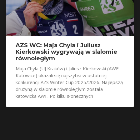
AZS WC: Maja Chyla i Juliusz
Kierkowski wygrywają w slalomie
równoległym
Maja Chyla (UJ Kraków) i Juliusz Kierkowski (AWF
Katowice) okazali się najszybsi w ostatniej
konkurencji AZS Winter Cup 2025/2026. Najlepszą
drużyną w slalomie równoległym została
katowicka AWF. Po kilku słonecznych