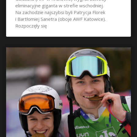
eliminacyjne giganta w strefie wschodniej.
Na zachodzie najszybsi byli Patrycja Florek
i Bartłomiej Sanetra (oboje AWF Katowice).
Rozpoczęły się