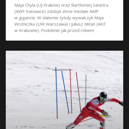
Maja Chyla (UJ Kraków) oraz Bartłomiej Sanetra
(AWF Katowice) zdobyli złote medale AMP
w gigancie. W slalomie tytuły wywalczyli Maja
Woźniczka (UW Warszawa) i Juliusz Mitan (AKF
w Krakowie). Podobnie jak przed rokiem