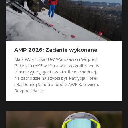
AMP 2026: Zadanie wykonane
Maja Woźniczka (UW Warszawa) i Wojciech
Gałuszka (AKF w Krakowie) wygrali zawody
eliminacyjne giganta w strefie wschodniej.
Na zachodzie najszybsi byli Patrycja Florek
i Bartłomiej Sanetra (oboje AWF Katowice).
Rozpoczęły się