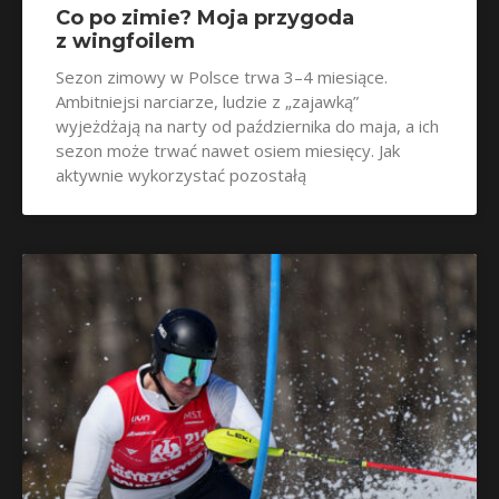
Co po zimie? Moja przygoda
z wingfoilem
Sezon zimowy w Polsce trwa 3–4 miesiące.
Ambitniejsi narciarze, ludzie z „zajawką”
wyjeżdżają na narty od października do maja, a ich
sezon może trwać nawet osiem miesięcy. Jak
aktywnie wykorzystać pozostałą