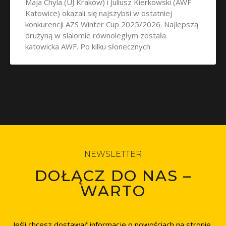
Maja Chyla (UJ Kraków) i Juliusz Kierkowski (AWF
Katowice) okazali się najszybsi w ostatniej
konkurencji AZS Winter Cup 2025/2026. Najlepszą
drużyną w slalomie równoległym została
katowicka AWF. Po kilku słonecznych
NEWSLETTER
DOŁĄCZ DO NAS –
WARTO
Jeśli chcesz dostawać informacje o nowościach na stronie,