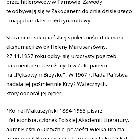
przez hitlerowców w Tarnowie. Zawody
te odbywają się w Zakopanem do dnia dzisiejszego
i mają charakter międzynarodowy.
Staraniem zakopiańskiej społeczności dokonano
ekshumacji zwłok Heleny Marusarzówny.
27.11.1957 roku odbył się uroczysty pogrzeb
na cmentarzu zasłużonych w Zakopanem
na „Pęksowym Brzyzku” . W 1967 r. Rada Państwa
nadała jej pośmiertnie Krzyż Walecznych,
który odebrał jej ojciec.
*Kornel Makuszyński 1884-1953 pisarz
i felietonista, członek Polskiej Akademii Literatury,
autor Pieśni o Ojczyźnie, powieści Wielka Brama,
wspomnień Bezgrzeszne lata oraz wielu książek dla