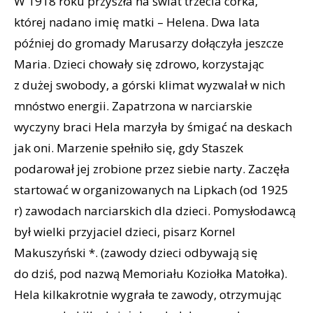
W 1918 roku przyszła na świat trzecia córka,
której nadano imię matki – Helena. Dwa lata
później do gromady Marusarzy dołączyła jeszcze
Maria. Dzieci chowały się zdrowo, korzystając
z dużej swobody, a górski klimat wyzwalał w nich
mnóstwo energii. Zapatrzona w narciarskie
wyczyny braci Hela marzyła by śmigać na deskach
jak oni. Marzenie spełniło się, gdy Staszek
podarował jej zrobione przez siebie narty. Zaczęła
startować w organizowanych na Lipkach (od 1925
r) zawodach narciarskich dla dzieci. Pomysłodawcą
był wielki przyjaciel dzieci, pisarz Kornel
Makuszyński *. (zawody dzieci odbywają się
do dziś, pod nazwą Memoriału Koziołka Matołka).
Hela kilkakrotnie wygrała te zawody, otrzymując