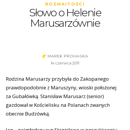
ROZMAITOŚCI
Słowo o Helenie
Marusarzównie
MAREK PROHASKA
14 czerwca 2011
Rodzina Marusarzy przybyła do Zakopanego
prawdopodobnie z Maruszyny, wioski położonej
za Gubałówką. Stanisław Marusarz (senior)
gazdował w Kościelisku na Polanach zwanych
obecnie Budzówką.
Jan – najmłodszy syn Stanisława w poszukiwaniu