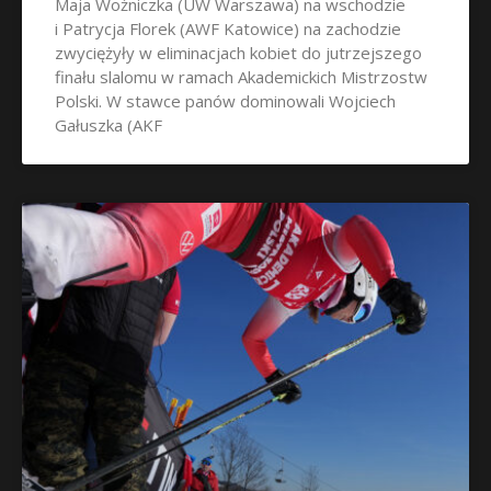
Maja Woźniczka (UW Warszawa) na wschodzie
i Patrycja Florek (AWF Katowice) na zachodzie
zwyciężyły w eliminacjach kobiet do jutrzejszego
finału slalomu w ramach Akademickich Mistrzostw
Polski. W stawce panów dominowali Wojciech
Gałuszka (AKF